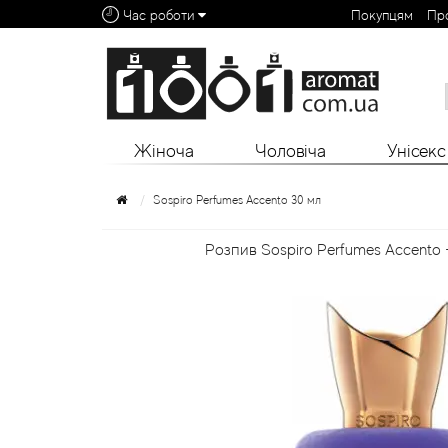
Час роботи
Покупцям
Пр
Алфавітний покажчик:
0 - 9
A
B
C
D
E
F
G
H
I
J
K
L
Жіноча
Чоловіча
Унісекс
Sospiro Perfumes Accento 30 мл
Розпив Sospiro Perfumes Accento 