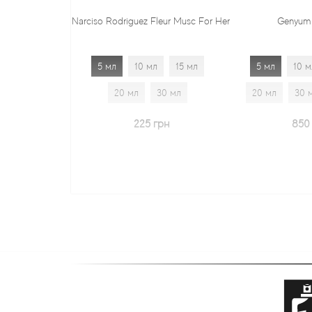
rciso Rodriguez Fleur Musc For Her
Genyum Painter
5 мл
10 мл
15 мл
5 мл
10 мл
15 мл
20 мл
30 мл
20 мл
30 мл
1.7 мл
225 грн
850 грн