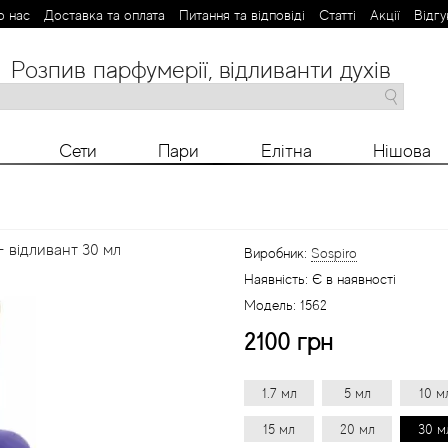
о нас
Доставка та оплата
Питання та відповіді
Статті
Aкції
Відгу
Розпив парфумерії, відливанти духів
M
N
O
P
R
S
T
V
X
Y
Z
Сети
Пари
Елітна
Нішова
- відливант 30 мл
Виробник:
Sospiro
Наявність:
Є в наявності
Модель:
1562
2100 грн
1.7 мл
5 мл
10 м
15 мл
20 мл
30 м