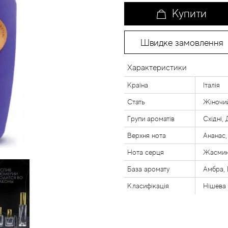
Купити
Швидке замовлення
Характеристики
Країна
Італія
Стать
Жіночи
Групи ароматів
Східні,
Верхня нота
Ананас,
Нота серця
Жасмин,
База аромату
Амбра, 
Класифікація
Нішева