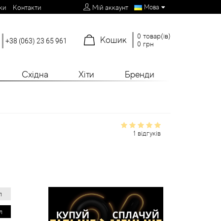
Мова
ки
Контакти
Мій аккаунт
0 товар(ів)
Кошик
+38 (063) 23 65 961
0 грн
Східна
Хіти
Бренди
1 відгуків
л
л