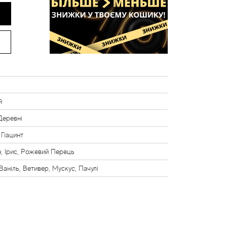
й
 Деревні
 Гіацинт
 Ірис, Рожевий Перець
Ваніль, Ветивер, Мускус, Пачулі