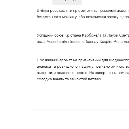
Вміння розставляти пріоритети та правильні акцен
бездоганного макіяжу, або визначення запаху відпо
Успішний союз Крістіана Карбонела та Лаури Сан
вода Accento від нішевого бренду Sospiro Perfumes
Її розкішний аромат не призначений для щоденного
ананаса та розкішного гіацинту повільно змінюють
акцентами рожевого перцю. На завершення вам зак
солодка ваніль та землістий ветівер.