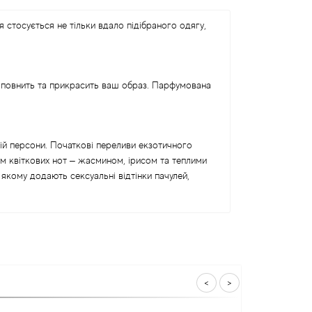
 стосується не тільки вдало підібраного одягу,
оповнить та прикрасить ваш образ. Парфумована
ій персони. Початкові переливи екзотичного
м квіткових нот – жасмином, ірисом та теплими
кому додають сексуальні відтінки пачулей,
<
>