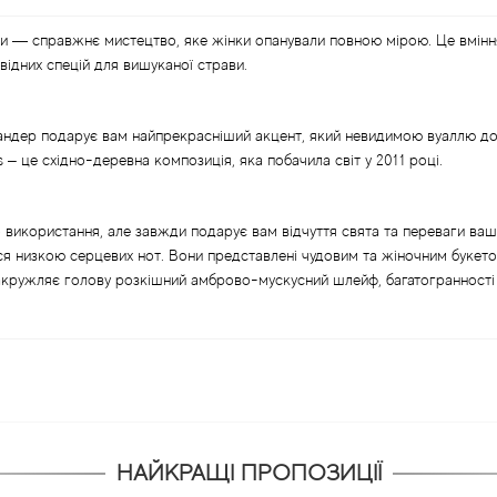
ти — справжнє мистецтво, яке жінки опанували повною мірою. Це вміння
відних спецій для вишуканої страви.
тандер подарує вам найпрекрасніший акцент, який невидимою вуаллю д
 – це східно-деревна композиція, яка побачила світ у 2011 році.
 використання, але завжди подарує вам відчуття свята та переваги ваш
ся низкою серцевих нот. Вони представлені чудовим та жіночним букето
ружляє голову розкішний амброво-мускусний шлейф, багатогранності я
НАЙКРАЩІ ПРОПОЗИЦІЇ