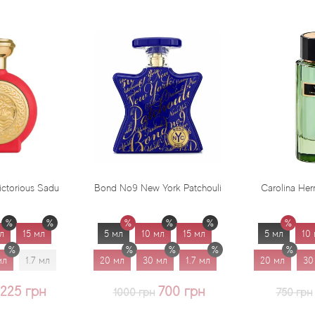
Bond No9 New York Patchouli
Carolina Herrera Virgin Mint
5 мл
10 мл
15 мл
5 мл
10 мл
15 мл
20 мл
30 мл
1.7 мл
20 мл
30 мл
1.7 мл
700 грн
625 грн
1000 грн
750 грн