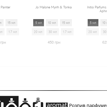
Jo Malone Myrrh & Tonka
Initio Parfums Prives Absolute
Aphrodisiac
5 мл
10 мл
15 мл
5 мл
10 мл
15 мл
20 мл
30 мл
1.7 мл
20 мл
30 мл
1.7 мл
450 грн
625 грн