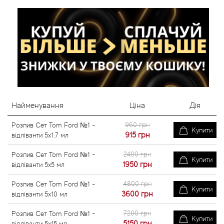
Найменування
Ціна
Дія
960 грн
Розпив Сет Tom Ford №1 -
Купити
915
грн
відліванти 5x1.7 мл
2400 грн
Розпив Сет Tom Ford №1 -
Купити
1950
грн
відліванти 5x5 мл
4800 грн
Розпив Сет Tom Ford №1 -
Купити
3600
грн
відліванти 5x10 мл
7200 грн
Розпив Сет Tom Ford №1 -
Купити
5150
грн
відліванти 5x15 мл