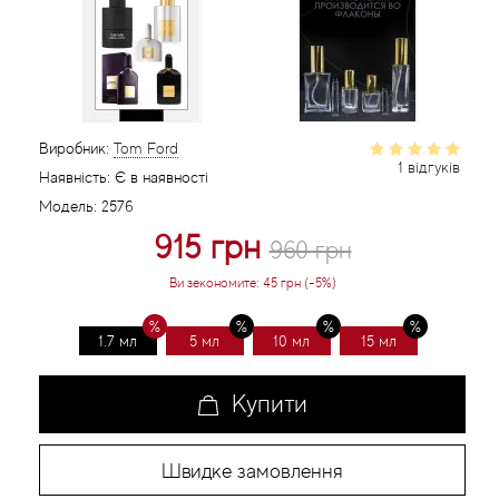
Статті
Виробник:
Tom Ford
1 відгуків
Наявність:
Є в наявності
Модель:
2576
915 грн
960 грн
Ви зекономите:
45 грн (-5%)
1.7 мл
5 мл
10 мл
15 мл
Купити
Швидке замовлення