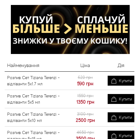
Найменування
Ціна
Дія
620 грн
Розпив Сет Tiziana Terenzi -
Купити
590
грн
відліванти 5x1.7 мл
1550 грн
Розпив Сет Tiziana Terenzi -
Купити
1350
грн
відліванти 5x5 мл
3100 грн
Розпив Сет Tiziana Terenzi -
Купити
2500
грн
відліванти 5x10 мл
4650 грн
Розпив Сет Tiziana Terenzi -
Купити
3500
грн
відліванти 5x15 мл