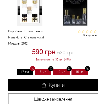
Статті
Виробник:
Tiziana Terenzi
0 відгуків
Наявність:
Є в наявності
Модель:
2612
590 грн
620 грн
Ви зекономите:
30 грн (-5%)
1.7 мл
5 мл
10 мл
15 мл
Купити
Швидке замовлення