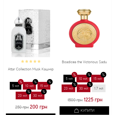
Boadicea the Victorious Sadu
Attar Collection Musk Кашмір
5 мл
10 мл
15 мл
5 мл
10 мл
15 мл
20 мл
30 мл
1.7 мл
20 мл
30 мл
1225 грн
1500 грн
200 грн
250 грн
КУПИТИ