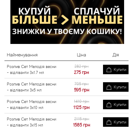
Найменування
Ціна
Дія
282 грн
Розпив Сет Мелодія весни
Купити
275
грн
- відліванти 3x1.7 мл
705 грн
Розпив Сет Мелодія весни
Купити
595
грн
- відліванти 3x5 мл
1410 грн
Розпив Сет Мелодія весни
Купити
1125
грн
- відліванти 3x10 мл
2115 грн
Розпив Сет Мелодія весни
Купити
1585
грн
- відліванти 3x15 мл