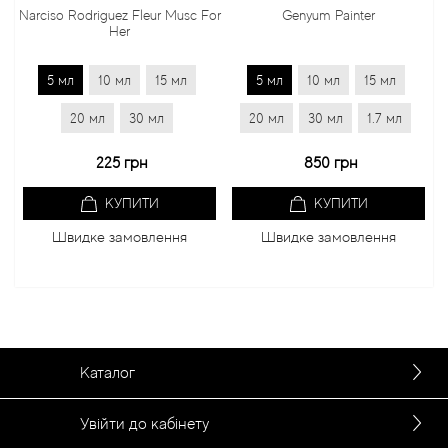
Narciso Rodriguez Fleur Musc For
Genyum Painter
Her
5 мл
10 мл
15 мл
5 мл
10 мл
15 мл
20 мл
30 мл
20 мл
30 мл
1.7 мл
225 грн
850 грн
КУПИТИ
КУПИТИ
Швидке замовлення
Швидке замовлення
Каталог
Увійти до кабінету