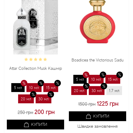
Boadicea the Victorious Sadu
Attar Collection Musk Кашмір
5 мл
10 мл
15 мл
5 мл
10 мл
15 мл
20 мл
30 мл
1.7 мл
20 мл
30 мл
1225 грн
1500 грн
200 грн
250 грн
КУПИТИ
КУПИТИ
Швидке замовлення