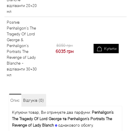
відліванти 20+20
мл
Розпив
Penhaligon`s The
Tragedy Of Lord
George &
8050 грн
Penhaligon`s
Купити
6035
грн
Portraits The
Revenge of Lady
Blanche -
відліванти 30+30
мл
Опис
Відгуків (0)
Купуючи товар, Ви отримуєте два парфуми:
Penhaligon's
The Tragedy Of Lord George
та
Penhaligon's Portraits The
Revenge of Lady Blanch
e
однакового обсягу.