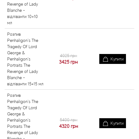
Revenge of Lady
Blanche -
відліванти 10+10
мл
Розпив
Penhaligon`s The
Tragedy Of Lord
George &
4025 грн
Penhaligon`s
Купити
3425
грн
Portraits The
Revenge of Lady
Blanche -
відліванти 15+15 мл
Розпив
Penhaligon`s The
Tragedy Of Lord
George &
5400 грн
Penhaligon`s
Купити
4320
грн
Portraits The
Revenge of Lady
Blanche -