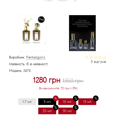
Статті
Виробник:
Penhaligon's
0 відгуків
Наявність:
Є в наявності
Модель:
2470
1280 грн
1350 грн
Ви зекономите:
70 грн (-5%)
1.7 мл
5 мл
10 мл
15 мл
20 мл
30 мл