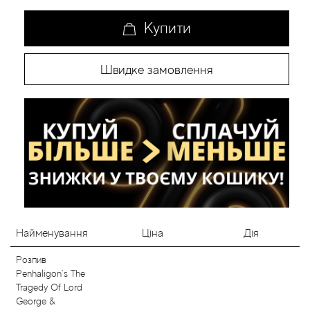
Купити
Швидке замовлення
Найменування
Ціна
Дія
Розпив
Penhaligon`s The
Tragedy Of Lord
George &