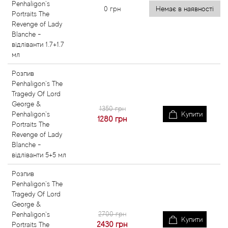
Penhaligon`s
0
грн
Немає в наявності
Portraits The
Revenge of Lady
Blanche -
відліванти 1.7+1.7
мл
Розпив
Penhaligon`s The
Tragedy Of Lord
George &
1350 грн
Penhaligon`s
Купити
1280
грн
Portraits The
Revenge of Lady
Blanche -
відліванти 5+5 мл
Розпив
Penhaligon`s The
Tragedy Of Lord
George &
2700 грн
Penhaligon`s
Купити
2430
грн
Portraits The