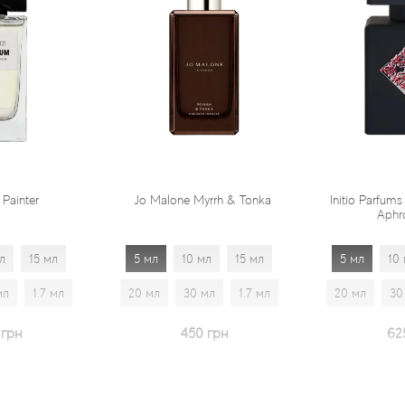
r
Jo Malone Myrrh & Tonka
Initio Parfums Prives
Aphrodisiac
5 мл
5 мл
10 мл
15 мл
5 мл
10 мл
1.7 мл
20 мл
30 мл
1.7 мл
20 мл
30 мл
450 грн
625 грн