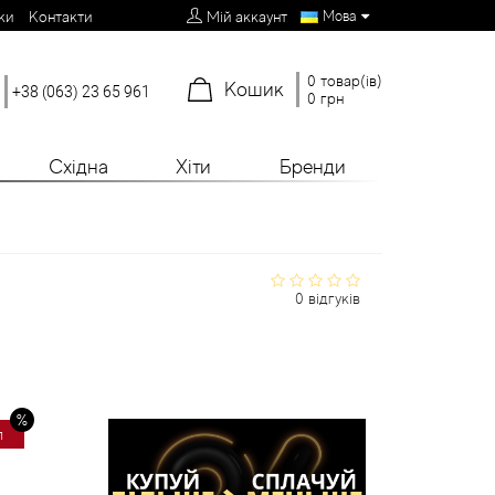
Мова
ки
Контакти
Мій аккаунт
0 товар(ів)
Кошик
+38 (063) 23 65 961
0 грн
Східна
Хіти
Бренди
0 відгуків
л