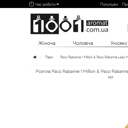
Час роботи
Покупцям
Пр
Алфавітний покажчик:
0 - 9
A
B
C
D
E
F
G
H
I
J
K
L
Жіноча
Чоловіча
Унісекс
Пари
Paco Rabanne 1 Million & Paco Rabanne Lady Mi
Розпив Paco Rabanne 1 Million & Paco Rabanne 
мл