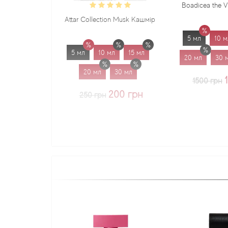
Boadicea the Victorio
Attar Collection Musk Кашмір
5 мл
10 мл
15
5 мл
10 мл
15 мл
20 мл
30 мл
1
20 мл
30 мл
1225 
1500 грн
200 грн
250 грн