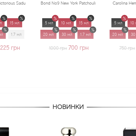
us Sadu
Bond No9 New York Patchouli
Carolina Herrera Virg
 мл
5 мл
10 мл
15 мл
5 мл
10 мл
.7 мл
20 мл
30 мл
1.7 мл
20 мл
30 мл
грн
700 грн
625 
1000 грн
750 грн
НОВИНКИ