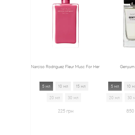
Narciso Rodriguez Fleur Musc For Her
Genyum Painte
5 мл
10 мл
15 мл
5 мл
10 мл
1
20 мл
30 мл
20 мл
30 мл
225 грн
850 грн