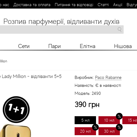
о нас
Доставка та оплата
Питання та відповіді
Статті
Aкції
Відгу
Розпив парфумерії, відливанти духів
M
N
O
P
R
S
T
V
X
Y
Z
Сети
Пари
Елітна
Нішова
llion
Lady Million - відліванти 5+5
Виробник:
Paco Rabanne
Наявність:
Є в наявності
Модель:
2490
390 грн
5 мл
10 мл
15 м
20 мл
30 мл