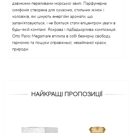
дзвінкими переливами морської хвилі. Парфумерна
симфонія створена для сучасних, стильних жінок і
чоловіків, які цінують енергійні аромати, що
запам'ятовуються, і не бояться стати епіцентром уваги в
будь-якій компанії. Яскрава і підбадьорлива композиція
Orto Parisi Megamare втілила в собі безмірну свободу,
гармонію та пошуки справжньої, незайманої краси,
природи.
НАЙКРАЩІ ПРОПОЗИЦІЇ