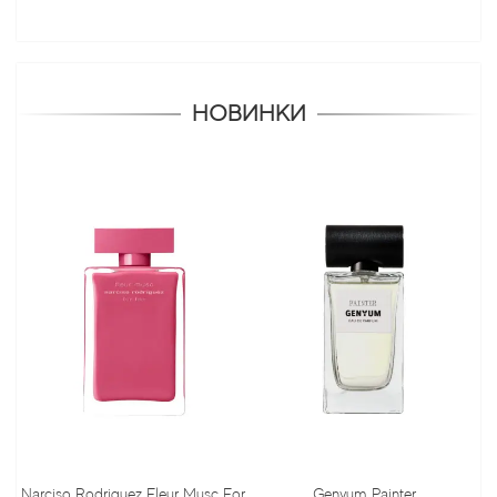
НОВИНКИ
Narciso Rodriguez Fleur Musc For
Genyum Painter