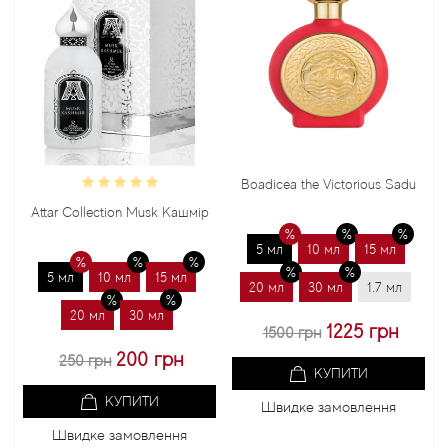
Boadicea the Victorious Sadu
Bond
Attar Collection Musk Кашмір
5 мл
10 мл
15 мл
5 
5 мл
10 мл
15 мл
20 мл
30 мл
1.7 мл
20 
20 мл
30 мл
1225 грн
1500 грн
200 грн
250 грн
КУПИТИ
КУПИТИ
Швидке замовлення
Ш
Швидке замовлення