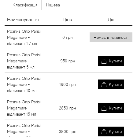
Класифікація
Нішева
Найменування
Ціна
Дія
Розпив Orto Parisi
Megamare -
0
грн
Немає в наявності
відливант 1.7 мл
Розпив Orto Parisi
Megamare -
950
грн
Купити
відливант 5 мл
Розпив Orto Parisi
Megamare -
1900
грн
Купити
відливант 10 мл
Розпив Orto Parisi
Megamare -
2850
грн
Купити
відливант 15 мл
Розпив Orto Parisi
Megamare -
3800
грн
Купити