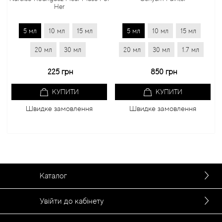
Her
5 мл
10 мл
15 мл
5 мл
10 мл
15 мл
20 мл
30 мл
20 мл
30 мл
1.7 мл
2
225 грн
850 грн
КУПИТИ
КУПИТИ
Швидке замовлення
Швидке замовлення
Каталог
Увійти до кабінету