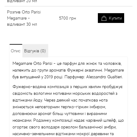
відливант 20 мл
Розпив Orto Parisi
Megamare -
5700
грн
Купити
відливант 30 мл
Опис
Відгуків (0)
Megamare Orto Parisi - це парфум для жінок та чоловіків,
належить до групи ароматів Фужерні акватичні. Megamare
був випущений у 2019 році. Парфумер: Alessandro Gualtieri.
Фужерно-водяна композиція з перших хвилин пробуджує
свідомість вологими мотивами морських водоростей з
відтінками йоду. Через деякий час початкова нота
змінюється неповторним терпко-гірким імбиром,
доповнюючи аромат більш чуттєвими і виразними
нюансами. Родзинку композиції надає чарівний шлейф, що
огортає свого володаря ореолом бальзамічної амбри,
насичено-земельними відтінками мокрої деревини та