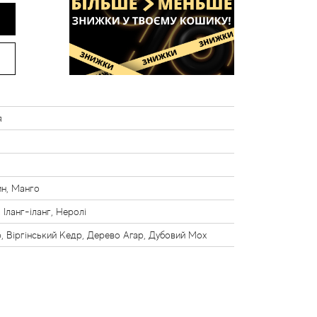
я
і
н, Манго
 Іланг-іланг, Неролі
, Віргінський Кедр, Дерево Агар, Дубовий Мох