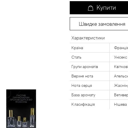
Купити
Швидке замовлення
Характеристики
Країна
Франці
Стать
Унісекс
Групи ароматів
Квітков
Верхня нота
Апельси
Нота серця
Жасмін,
База аромату
Ветивер
Класифікація
Нішева