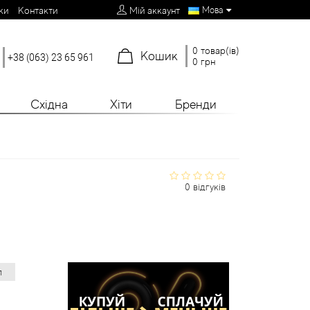
Мова
ки
Контакти
Мій аккаунт
0 товар(ів)
Кошик
+38 (063) 23 65 961
0 грн
Східна
Хіти
Бренди
0 відгуків
л