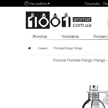
Час роботи
Покупцям
Пр
Алфавітний покажчик:
0 - 9
A
B
C
D
E
F
G
H
I
J
K
L
Жіноча
Чоловіча
Унісекс
Унісекс
Montale Mango Manga
Розпив Montale Mango Manga - 