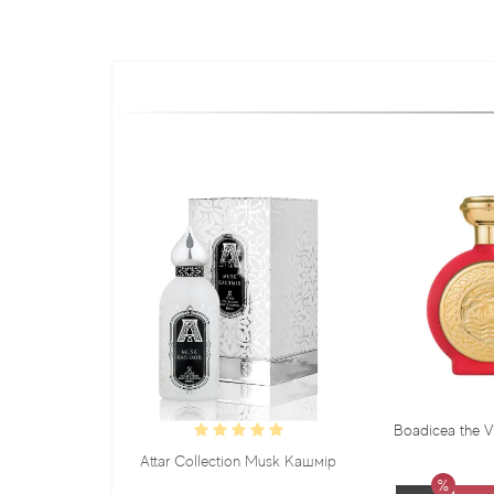
Boadicea the Victorious Sadu
Attar Collection Musk Кашмір