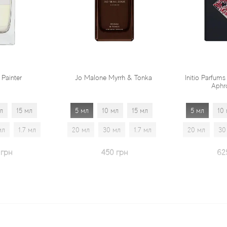
Jo Malone Myrrh & Tonka
Initio Parfums Prives Absolute
Aphrodisiac
5 мл
10 мл
15 мл
5 мл
10 мл
15 мл
20 мл
30 мл
1.7 мл
20 мл
30 мл
1.7 мл
450 грн
625 грн