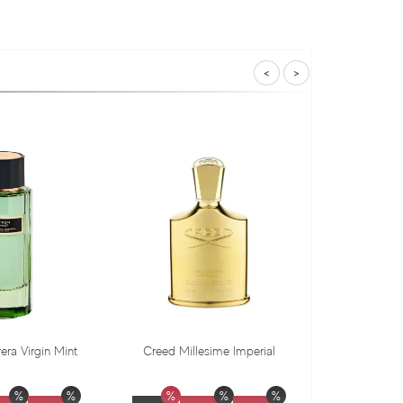
<
>
Creed Millesime Imperial
Dr. Gritti Tutu