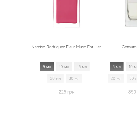
rciso Rodriguez Fleur Musc For Her
Genyum Painter
5 мл
10 мл
15 мл
5 мл
10 мл
15 мл
20 мл
30 мл
20 мл
30 мл
1.7 мл
225 грн
850 грн