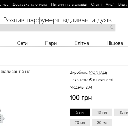
о нас
Доставка та оплата
Питання та відповіді
Статті
Aкції
Відгу
Розпив парфумерії, відливанти духів
M
N
O
P
R
S
T
V
X
Y
Z
Сети
Пари
Елітна
Нішова
відливант 5 мл
Виробник:
MONTALE
Наявність:
Є в наявності
Модель:
204
100 грн
5 мл
10 мл
15 м
20 мл
30 мл