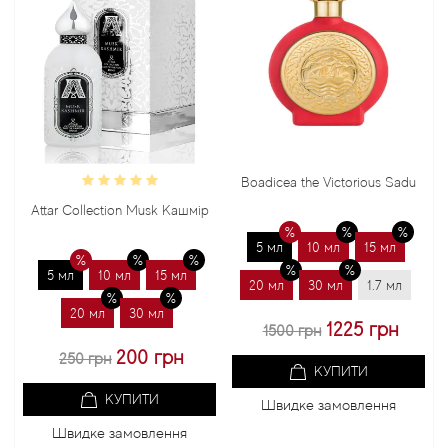
Boadicea the Victorious Sadu
Bond
Attar Collection Musk Кашмір
5 мл
10 мл
15 мл
5
5 мл
10 мл
15 мл
20 мл
30 мл
1.7 мл
20
20 мл
30 мл
1225 грн
1500 грн
200 грн
250 грн
КУПИТИ
КУПИТИ
Швидке замовлення
Швидке замовлення