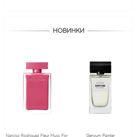
НОВИНКИ
Narciso Rodriguez Fleur Musc For
Genyum Painter