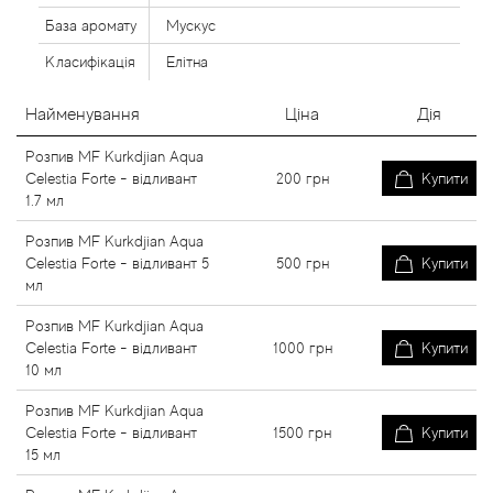
База аромату
Мускус
Класифікація
Елітна
Найменування
Ціна
Дія
Розпив MF Kurkdjian Aqua
Celestia Forte - відливант
200
грн
Купити
1.7 мл
Розпив MF Kurkdjian Aqua
Celestia Forte - відливант 5
500
грн
Купити
мл
Розпив MF Kurkdjian Aqua
Celestia Forte - відливант
1000
грн
Купити
10 мл
Розпив MF Kurkdjian Aqua
Celestia Forte - відливант
1500
грн
Купити
15 мл