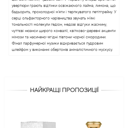
увертюри грають відтінки освіжаючого лайма, лимона, що
бадьорить, прохолодної м'яти і терпкуватого петітгрейну. У
серці ольфакторного чарівництва звучать м'які
тональності молекули гедіон, медові відгуки жасмину,
чуттєві нюанси щирого конвалії, квітково-деревні акценти
мімози та насичено-ягідні півтони чорної смородини.
Фінал парфумерної музики відкривається пудровим
шлейфом у виконанні обертонів анімалістичного мускусу.
НАЙКРАЩІ ПРОПОЗИЦІЇ