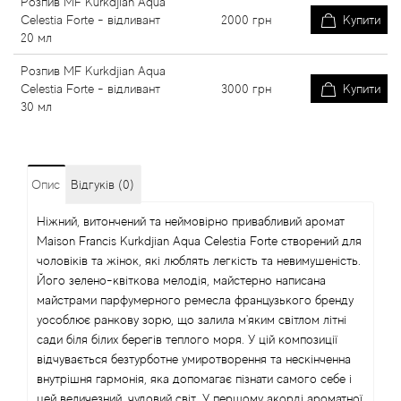
Розпив MF Kurkdjian Aqua
Celestia Forte - відливант
2000
грн
Купити
20 мл
Розпив MF Kurkdjian Aqua
Celestia Forte - відливант
3000
грн
Купити
30 мл
Опис
Відгуків (0)
Ніжний, витончений та неймовірно привабливий аромат
Maison Francis Kurkdjian Aqua Celestia Forte створений для
чоловіків та жінок, які люблять легкість та невимушеність.
Його зелено-квіткова мелодія, майстерно написана
майстрами парфумерного ремесла французького бренду
уособлює ранкову зорю, що залила м'яким світлом літні
сади біля білих берегів теплого моря. У цій композиції
відчувається безтурботне умиротворення та нескінченна
внутрішня гармонія, яка допомагає пізнати самого себе і
цей величезний, чудовий світ. У першому акорді ароматної