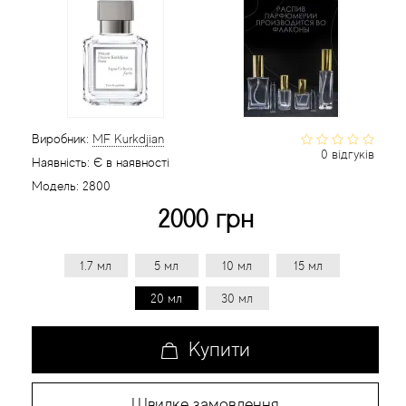
Статті
Виробник:
MF Kurkdjian
0 відгуків
Наявність:
Є в наявності
Модель:
2800
2000 грн
1.7 мл
5 мл
10 мл
15 мл
20 мл
30 мл
Купити
Швидке замовлення