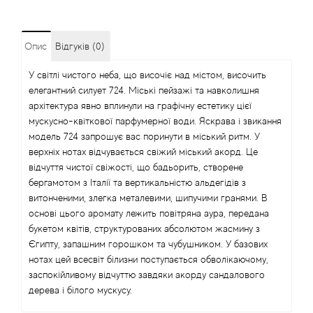
Опис
Відгуків (0)
У світлі чистого неба, що височіє над містом, височить
елегантний силует 724. Міські пейзажі та навколишня
архітектура явно вплинули на графічну естетику цієї
мускусно-квіткової парфумерної води. Яскрава і звикання
модель 724 запрошує вас поринути в міський ритм. У
верхніх нотах відчувається свіжий міський акорд. Це
відчуття чистої свіжості, що бадьорить, створене
бергамотом з Італії та вертикальністю альдегідів з
витонченими, злегка металевими, шипучими гранями. В
основі цього аромату лежить повітряна аура, передана
букетом квітів, структурованих абсолютом жасмину з
Єгипту, запашним горошком та чубушником. У базових
нотах цей всесвіт білизни поступається обволікаючому,
заспокійливому відчуттю завдяки акорду сандалового
дерева і білого мускусу.