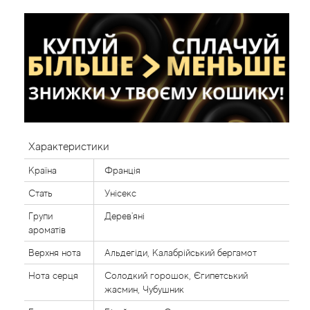
Характеристики
Країна
Франція
Стать
Унісекс
Групи
Дерев'яні
ароматів
Верхня нота
Альдегіди, Калабрійський бергамот
Нота серця
Солодкий горошок, Єгипетський
жасмин, Чубушник