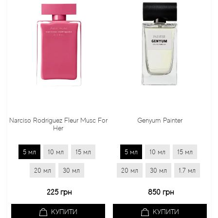
Narciso Rodriguez Fleur Musc For
Genyum Painter
Her
5 мл
10 мл
15 мл
5 мл
10 мл
15 мл
20 мл
30 мл
20 мл
30 мл
1.7 мл
2
225 грн
850 грн
КУПИТИ
КУПИТИ