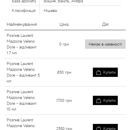
База аромату
Вишня, Ваніль, Амбра
Класифікація
Нішева
Найменування
Ціна
Дія
Розпив Laurent
Mazzone Veleno
0
грн
Немає в наявності
Dore - відливант
1.7 мл
Розпив Laurent
Mazzone Veleno
850
грн
Купити
Dore - відливант 5
мл
Розпив Laurent
Mazzone Veleno
1700
грн
Купити
Dore - відливант
10 мл
Розпив Laurent
Mazzone Veleno
2550
грн
Купити