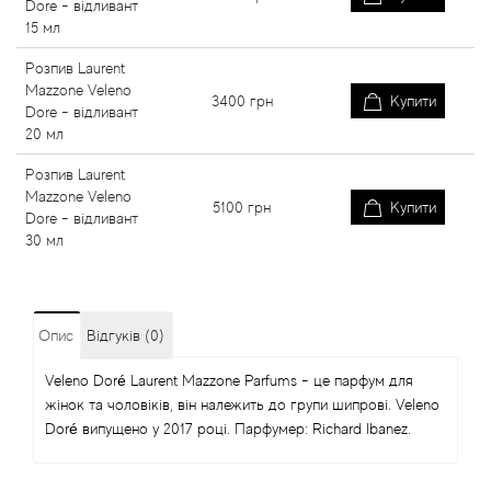
Dore - відливант
15 мл
Розпив Laurent
Mazzone Veleno
3400
грн
Купити
Dore - відливант
20 мл
Розпив Laurent
Mazzone Veleno
5100
грн
Купити
Dore - відливант
30 мл
Опис
Відгуків (0)
Veleno Doré Laurent Mazzone Parfums - це парфум для
жінок та чоловіків, він належить до групи шипрові. Veleno
Doré випущено у 2017 році. Парфумер: Richard Ibanez.