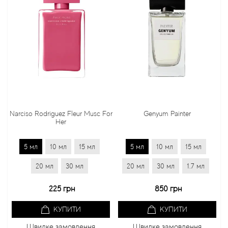
Narciso Rodriguez Fleur Musc For
Genyum Painter
Her
5 мл
10 мл
15 мл
5 мл
10 мл
15 мл
20 мл
30 мл
20 мл
30 мл
1.7 мл
225 грн
850 грн
КУПИТИ
КУПИТИ
Швидке замовлення
Швидке замовлення