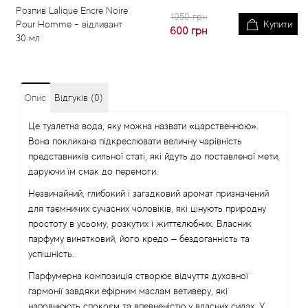
Розпив Lalique Encre Noire
1050 грн
Pour Homme - відливант
Купити
600
грн
30 мл
Опис
Відгуків (0)
Це туалетна вода, яку можна назвати «царственною».
Вона покликана підкреслювати величну чарівність
представників сильної статі, які йдуть до поставленої мети,
даруючи їм смак до перемоги.
Незвичайний, глибокий і загадковий аромат призначений
для таємничих сучасних чоловіків, які цінують природну
простоту в усьому, розкутих і життєлюбних. Власник
парфуму винятковий, його кредо – бездоганність та
успішність.
Парфумерна композиція створює відчуття духовної
гармонії завдяки ефірним маслам ветиверу, які
наповнюють спокоєм та впевненістю у власних силах. У