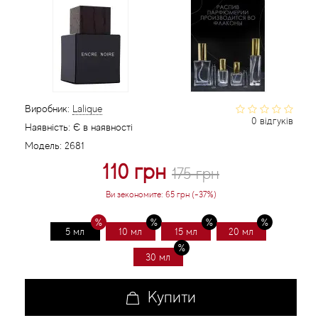
Статті
Виробник:
Lalique
0 відгуків
Наявність:
Є в наявності
Модель:
2681
110 грн
175 грн
Ви зекономите:
65 грн (-37%)
5 мл
10 мл
15 мл
20 мл
30 мл
Купити