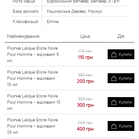
Нота серця
Бурбонський Ветивер, Ветивер З Гаїті
База аромату
Кашмірське Дерево, Мускус
Класифікація
Елітна
Найменування
Ціна
Дія
Розпив Lalique Encre Noire
175 грн
Pour Homme - відливант 5
Купити
110
грн
мл
Розпив Lalique Encre Noire
350 грн
Pour Homme - відливант
Купити
200
грн
10 мл
Розпив Lalique Encre Noire
525 грн
Pour Homme - відливант 15
Купити
300
грн
мл
Розпив Lalique Encre Noire
700 грн
Pour Homme - відливант
Купити
400
грн
20 мл