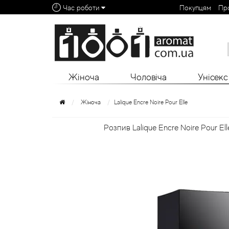
Час роботи
Покупцям
Пр
Алфавітний покажчик:
0 - 9
A
B
C
D
E
F
G
H
I
J
K
L
Жіноча
Чоловіча
Унісекс
Жіноча
Lalique Encre Noire Pour Elle
Розпив Lalique Encre Noire Pour Ell