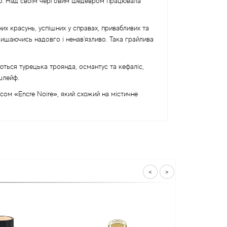
тю. Над своїм черговим шедевром працювала
х красунь, успішних у справах, привабливих та
лишаючись надовго і ненав'язливо. Така грайлива
ються турецька троянда, османтус та кефаліс,
шлейф.
ом «Encre Noire», який схожий на містичне
<
>