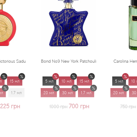
Bond No9 New York Patchouli
Carolina Herrera Virgin Mint
5 мл
10 мл
15 мл
5 мл
10 мл
15 мл
20 мл
30 мл
1.7 мл
20 мл
30 мл
1.7 мл
700 грн
625 грн
1000 грн
750 грн