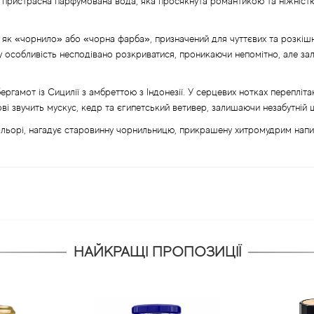
а пристрасна парфумована вода, яка просякнута романтикою та ніжніс
 як «чорнило» або «чорна фарба», призначений для чуттєвих та розкішни
у особливість несподівано розкриватися, проникаючи непомітно, але за
гамот із Сицилії з амбреттою з Індонезії. У серцевих нотках перепліта
ові звучить мускус, кедр та єгипетський ветивер, залишаючи незабутній 
льорі, нагадує старовинну чорнильницю, прикрашену хитромудрим напис
НАЙКРАЩІ ПРОПОЗИЦІЇ