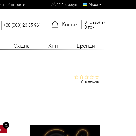
Мова
ки
Контакти
Мій аккаунт
0 товар(ів)
Кошик
+38 (063) 23 65 961
0 грн
Східна
Хіти
Бренди
0 відгуків
л