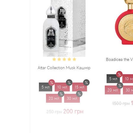
Boadicea the Victorious Sadu
Attar Collection Musk Кашмір
5 мл
10 мл
15 мл
5 мл
10 мл
15 мл
20 мл
30 мл
1.7 мл
20 мл
30 мл
1225 грн
1500 грн
200 грн
250 грн