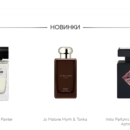
НОВИНКИ
Jo Malone Myrrh & Tonka
Initio Parfums Prives Absolute
Aphrodisiac