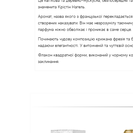
Це квіткова та деревно-мускусна, безпосередня т
знаменита Крістін Нагель.
Аромат, назва якого з французької перекладається
створених наказувати. Він має незрозумілу таємнич
парфума ніжно обволікає і проникає в саме серце.
Починають чудову композицію крижана фрезія та бер
надаючи елегантності. У витонченій та чуттєвій осн
Флакон квадратної форми, виконаний у чорному ко
заклинання.