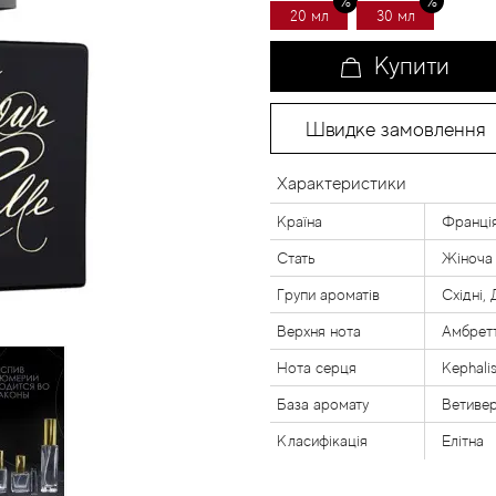
20 мл
30 мл
Купити
Швидке замовлення
Характеристики
Країна
Франці
Стать
Жіноча
Групи ароматів
Східні,
Верхня нота
Амбретт
Нота серця
Kephali
База аромату
Ветивер
Класифікація
Елітна