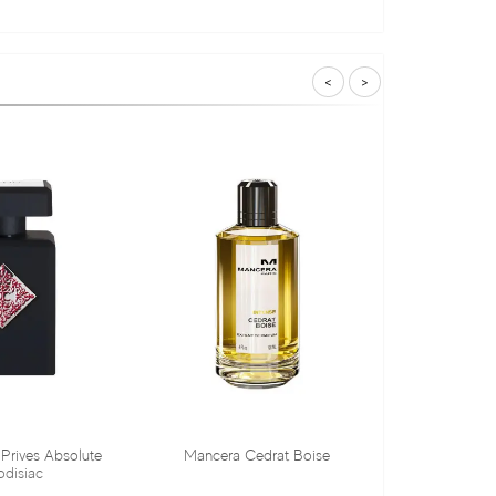
<
>
Mancera Cedrat Boise
Tiziana Terenzi Orza