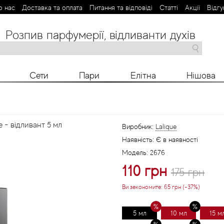
о нас
Доставка та оплата
Питання та відповіді
Статті
Aкції
Відгу
Розпив парфумерії, відливанти духів
M
N
O
P
R
S
T
V
X
Y
Z
Сети
Пари
Елітна
Нішова
e - відливант 5 мл
Виробник:
Lalique
Наявність:
Є в наявності
Модель:
2676
110 грн
175 грн
Ви зекономите:
65 грн (-37%)
5 мл
10 мл
15 м