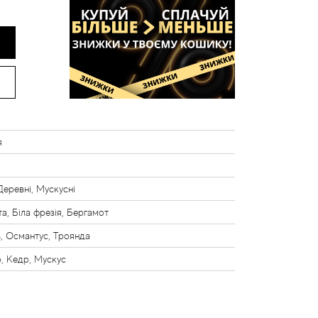
я
 Деревні, Мускусні
а, Біла фрезія, Бергамот
s, Османтус, Троянда
, Кедр, Мускус