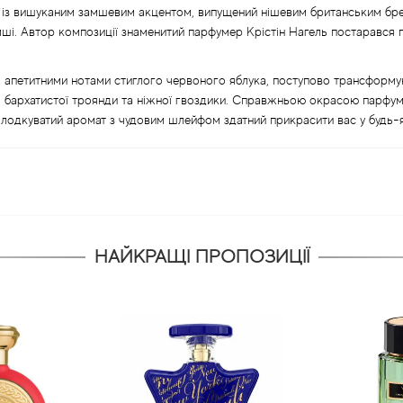
 із вишуканим замшевим акцентом, випущений нішевим британським бренд
мші. Автор композиції знаменитий парфумер Крістін Нагель постарався п
, апетитними нотами стиглого червоного яблука, поступово трансформу
, бархатистої троянди та ніжної гвоздики. Справжньою окрасою парфуму 
солодкуватий аромат з чудовим шлейфом здатний прикрасити вас у будь-я
НАЙКРАЩІ ПРОПОЗИЦІЇ