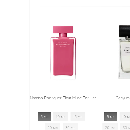
Narciso Rodriguez Fleur Musc For Her
Genyum Painter
5 мл
10 мл
15 мл
5 мл
10 мл
15 мл
20 мл
30 мл
20 мл
30 мл
1.7 мл