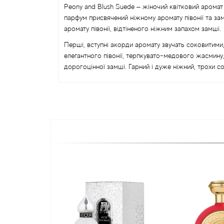
Peony and Blush Suede – жіночий квітковий аромат
парфум присвячений ніжному аромату півонії та за
аромату півонії, відтіненого ніжним запахом замші.
Перші, вступні акорди аромату звучать соковитими
елегантного півонії, терпкувато-медового жасмину
дорогоцінної замші. Гарний і дуже ніжний, трохи 