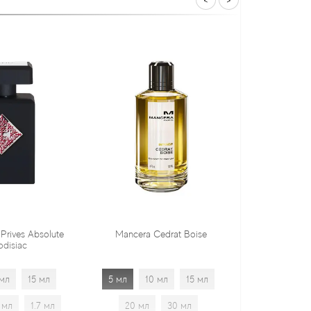
<
>
Mancera Cedrat Boise
Tiziana Terenzi Orza
5 мл
10 мл
15 мл
5 мл
10 мл
15 мл
20 мл
30 мл
20 мл
30 мл
1.7 мл