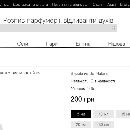
о нас
Доставка та оплата
Питання та відповіді
Статті
Aкції
Відгу
Розпив парфумерії, відливанти духів
M
N
O
P
R
S
T
V
X
Y
Z
Сети
Пари
Елітна
Нішова
ede - відливант 5 мл
Виробник:
Jo Malone
Наявність:
Є в наявності
Модель:
1215
200 грн
5 мл
10 мл
15 м
20 мл
30 мл