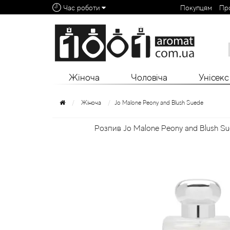
Час роботи
Покупцям
Пр
Алфавітний покажчик:
0 - 9
A
B
C
D
E
F
G
H
I
J
K
L
Жіноча
Чоловіча
Унісекс
Жіноча
Jo Malone Peony and Blush Suede
Розпив Jo Malone Peony and Blush Su