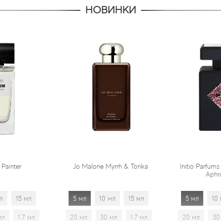
НОВИНКИ
Jo Malone Myrrh & Tonka
Initio Parfums Prives Absolute
Aphrodisiac
5 мл
10 мл
15 мл
5 мл
10 мл
15 мл
20 мл
30 мл
1.7 мл
20 мл
30 мл
1.7 мл