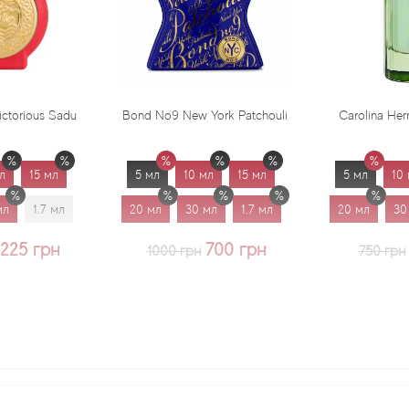
Bond No9 New York Patchouli
Carolina Herrera Virgin Mint
5 мл
10 мл
15 мл
5 мл
10 мл
15 мл
20 мл
30 мл
1.7 мл
20 мл
30 мл
1.7 мл
700 грн
625 грн
1000 грн
750 грн