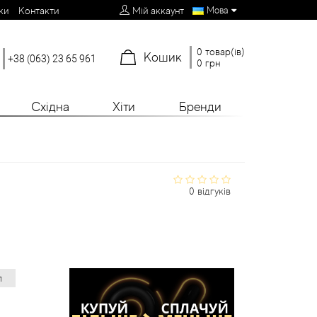
Мова
ки
Контакти
Мій аккаунт
0 товар(ів)
Кошик
+38 (063) 23 65 961
0 грн
Східна
Хіти
Бренди
0 відгуків
л