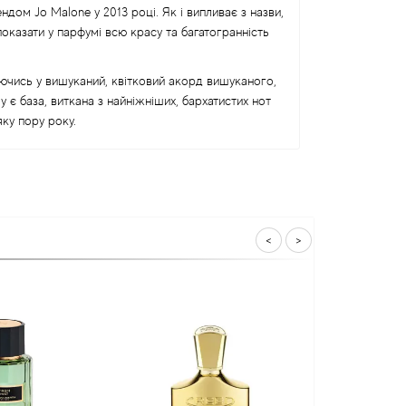
ом Jo Malone у 2013 році. Як і випливає з назви,
оказати у парфумі всю красу та багатогранність
ючись у вишуканий, квітковий акорд вишуканого,
є база, виткана з найніжніших, бархатистих нот
ку пору року.
<
>