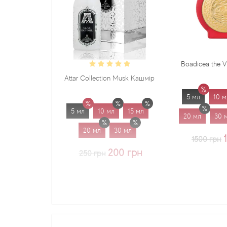
Boadicea the Victorious Sadu
Attar Collection Musk Кашмір
5 мл
10 мл
15 мл
5 мл
10 мл
15 мл
20 мл
30 мл
1.7 мл
20 мл
30 мл
1225 грн
1500 грн
200 грн
250 грн