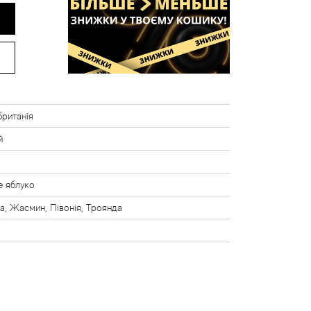
ританія
й
і
е яблуко
а, Жасмин, Півонія, Троянда