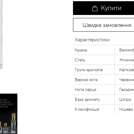
Купити
Швидке замовлення
Характеристики
Країна
Великоб
Стать
Жіночи
Групи ароматів
Квітков
Верхня нота
Червон
Нота серця
Гвоздик
База аромату
Шкіра
Класифікація
Нішева