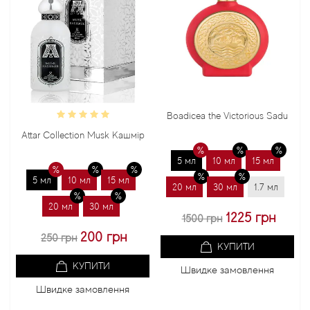
Boadicea the Victorious Sadu
Attar Collection Musk Кашмір
5 мл
10 мл
15 мл
5 мл
10 мл
15 мл
20 мл
30 мл
1.7 мл
20 мл
30 мл
1225 грн
1500 грн
200 грн
250 грн
КУПИТИ
КУПИТИ
Швидке замовлення
Швидке замовлення