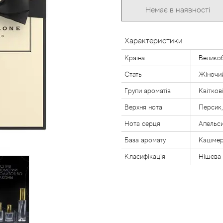
Немає в наявності
Характеристики
Країна
Великоб
Стать
Жіночи
Групи ароматів
Квітков
Верхня нота
Персик,
Нота серця
Апельси
База аромату
Кашмер
Класифікація
Нішева