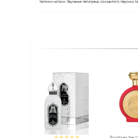
теплими нотами. Звучення петигрена, соковитого персика та
Boadicea the Victorious Sadu