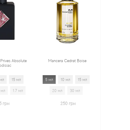
Mancera Cedrat Boise
Tiziana Terenzi Orza
5 мл
10 мл
15 мл
5 мл
10 мл
15 мл
20 мл
30 мл
20 мл
30 мл
1.7 мл
250 грн
600 грн