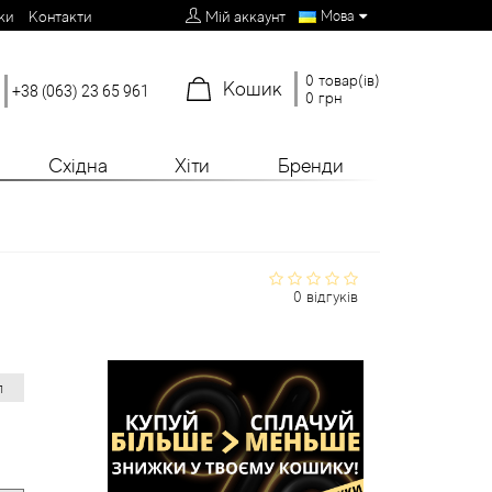
Мова
ки
Контакти
Мій аккаунт
0 товар(ів)
Кошик
+38 (063) 23 65 961
0 грн
Східна
Хіти
Бренди
0 відгуків
л