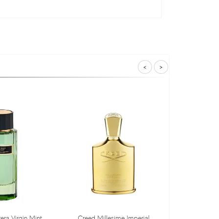
<
>
Creed Millesime Imperial
Dr. Gritti Tutu