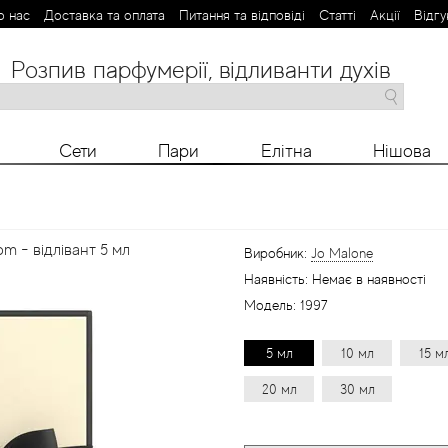
о нас
Доставка та оплата
Питання та відповіді
Статті
Aкції
Відгу
Розпив парфумерії, відливанти духів
M
N
O
P
R
S
T
V
X
Y
Z
Сети
Пари
Елітна
Нішова
m - відлівант 5 мл
Виробник:
Jo Malone
Наявність:
Немає в наявності
Модель:
1997
5 мл
10 мл
15 м
20 мл
30 мл