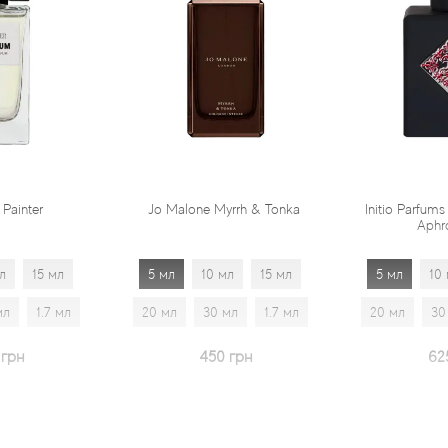
Jo Malone Myrrh & Tonka
Initio Parfums Prives Absolute
Aphrodisiac
5 мл
10 мл
15 мл
5 мл
10 мл
15 мл
20 мл
30 мл
1.7 мл
20 мл
30 мл
1.7 мл
450 грн
625 грн