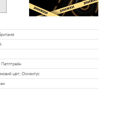
ританія
й
і
 Петітгрейн
новий цвіт, Османтус
ан