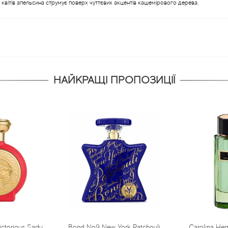
 квітів апельсина струмує поверх чуттєвих акцентів кашемірового дерева.
НАЙКРАЩІ ПРОПОЗИЦІЇ
Bond No9 New York Patchouli
Carolina Herrera Virgin Mint