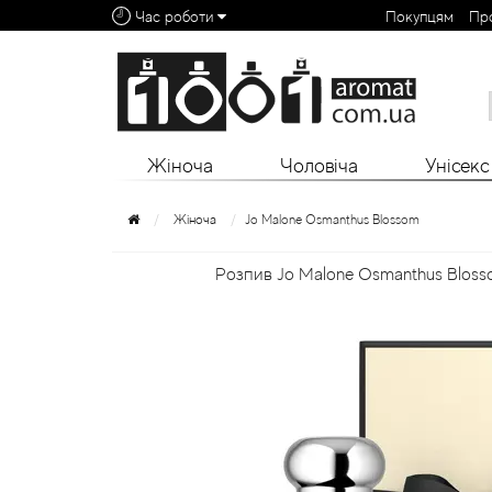
Час роботи
Покупцям
Пр
Алфавітний покажчик:
0 - 9
A
B
C
D
E
F
G
H
I
J
K
L
Жіноча
Чоловіча
Унісекс
Жіноча
Jo Malone Osmanthus Blossom
Розпив Jo Malone Osmanthus Blosso