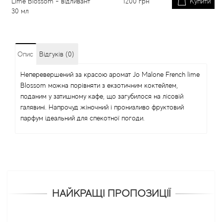
Lime Blossom - відливант
1200
грн
Купити
30 мл
Опис
Відгуків (0)
Неперевершений за красою аромат Jo Malone French lime
Blossom можна порівняти з екзотичним коктейлем,
поданим у затишному кафе, що загубилося на лісовій
галявині. Напрочуд жіночний і пронизливо фруктовий
парфум ідеальний для спекотної погоди.
НАЙКРАЩІ ПРОПОЗИЦІЇ