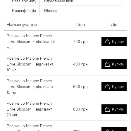
База аромату
Бджолиний віск
Класифікація
Нішева
Найменування
Ціна
Дія
Розпив Jo Malone French
Lime Blossom - відлівант 5
200
грн
Купити
мл
Розпив Jo Malone French
Lime Blossom - відливант
400
грн
Купити
10 мл
Розпив Jo Malone French
Lime Blossom - відливант
600
грн
Купити
15 мл
Розпив Jo Malone French
Lime Blossom - відлівант
800
грн
Купити
20 мл
Розпив Jo Malone French