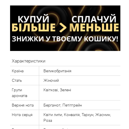
Характеристики
Країна
Великобританія
Стать
Жіночий
Групи
Квіткові, Зелені
ароматів
Верхня нота
Бергамот, Петітгрейн
Нота серця
Квіти липи, Конвалія, Тархун, Жасмин,
Роза