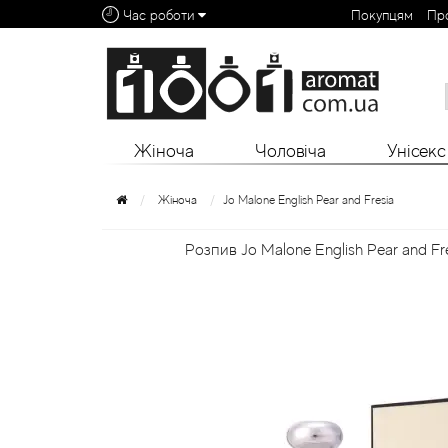
Час роботи
Покупцям
Пр
Алфавітний покажчик:
0 - 9
A
B
C
D
E
F
G
H
I
J
K
L
Жіноча
Чоловіча
Унісекс
Жіноча
Jo Malone English Pear and Fresia
Розпив Jo Malone English Pear and Fre