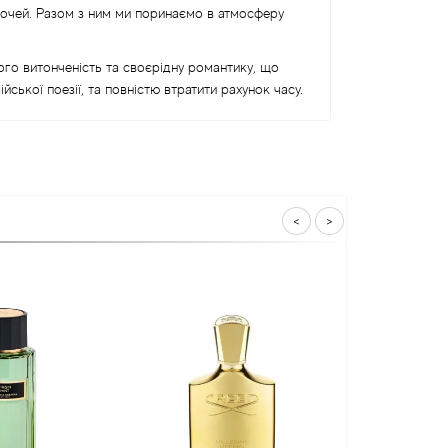
х очей. Разом з ним ми поринаємо в атмосферу
його витонченість та своєрідну романтику, що
йської поезії, та повністю втратити рахунок часу.
<
>