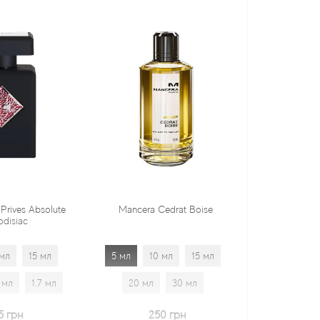
Mancera Cedrat Boise
Tiziana Terenzi Orza
5 мл
10 мл
15 мл
5 мл
10 мл
15 мл
20 мл
30 мл
20 мл
30 мл
1.7 мл
250 грн
600 грн