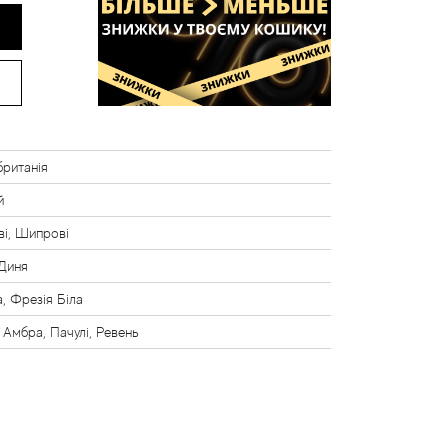
ританія
й
і, Шипрові
Диня
, Фрезія Біла
 Амбра, Пачулі, Ревень