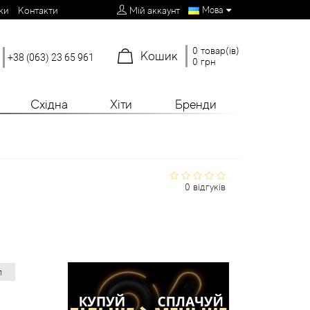
Мова
ки
Контакти
Мій аккаунт
0 товар(ів)
Кошик
+38 (063) 23 65 961
0 грн
Східна
Хіти
Бренди
0 відгуків
л