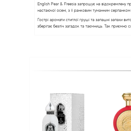
English Pear & Freesia запрошує на відокремлену 
настаючої осені, з її ранковим туманним серпанко
Гострі аромати стиглої груші та запашні запахи ви
зберігає безліч загадок та таємниць. Так приємно сх