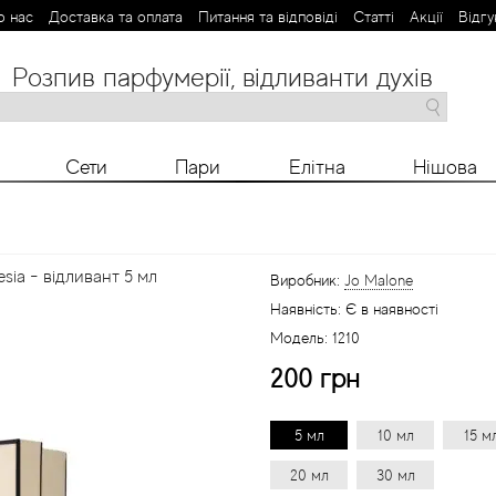
о нас
Доставка та оплата
Питання та відповіді
Статті
Aкції
Відгу
Розпив парфумерії, відливанти духів
M
N
O
P
R
S
T
V
X
Y
Z
Сети
Пари
Елітна
Нішова
sia - відливант 5 мл
Виробник:
Jo Malone
Наявність:
Є в наявності
Модель:
1210
200 грн
5 мл
10 мл
15 м
20 мл
30 мл