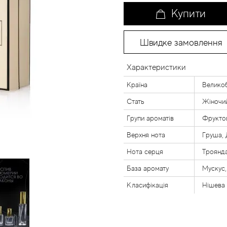
Купити
Швидке замовлення
Характеристики
Країна
Великоб
Стать
Жіночи
Групи ароматів
Фруктов
Верхня нота
Груша, 
Нота серця
Троянда
База аромату
Мускус,
Класифікація
Нішева