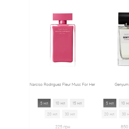
ciso Rodriguez Fleur Musc For Her
Genyum Painter
5 мл
10 мл
15 мл
5 мл
10 мл
15 мл
20 мл
30 мл
20 мл
30 мл
1.7 мл
225 грн
850 грн