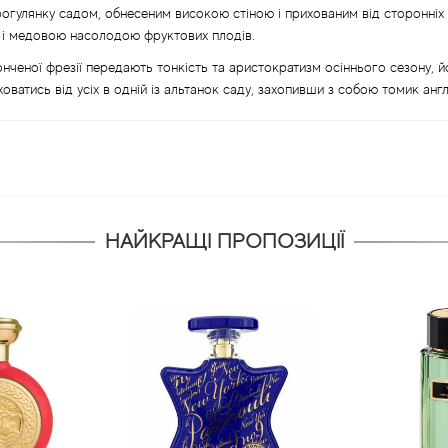
прогулянку садом, обнесеним високою стіною і прихованим від сторонні
м і медовою насолодою фруктових плодів.
тонченої фрезії передають тонкість та аристократизм осіннього сезону, 
оватись від усіх в одній із альтанок саду, захопивши з собою томик англі
НАЙКРАЩІ ПРОПОЗИЦІЇ