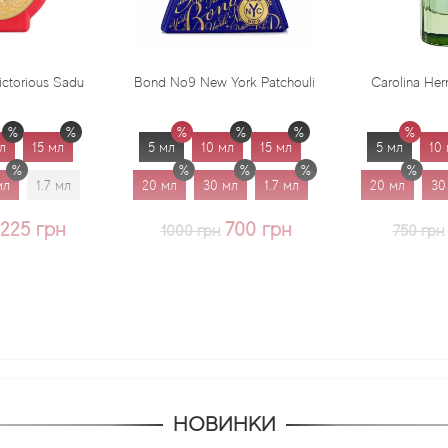
Bond No9 New York Patchouli
Carolina Herrera Virgin Mint
5 мл
10 мл
15 мл
5 мл
10 мл
15 мл
20 мл
30 мл
1.7 мл
20 мл
30 мл
1.7 мл
700 грн
625 грн
1000 грн
750 грн
НОВИНКИ