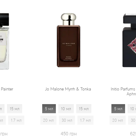
Jo Malone Myrrh & Tonka
Initio Parfums Prives Absolute
Aphrodisiac
5 мл
10 мл
15 мл
5 мл
10 мл
15 мл
20 мл
30 мл
1.7 мл
20 мл
30 мл
1.7 мл
450 грн
625 грн