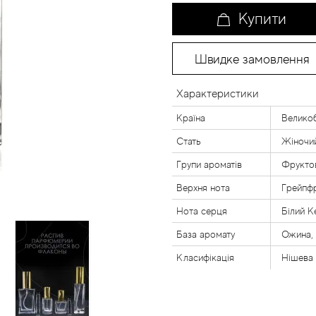
Купити
Швидке замовлення
Характеристики
Країна
Великоб
Стать
Жіночи
Групи ароматів
Фруктов
Верхня нота
Грейпфр
Нота серця
Білий К
База аромату
Ожина,
Класифікація
Нішева