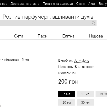
о нас
Доставка та оплата
Питання та відповіді
Статті
Aкції
Відгу
Розпив парфумерії, відливанти духів
M
N
O
P
R
S
T
V
X
Y
Z
Сети
Пари
Елітна
Нішова
 - відливант 5 мл
Виробник:
Jo Malone
Наявність:
Є в наявності
Модель:
151
200 грн
5 мл
10 мл
15 м
20 мл
30 мл