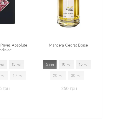
te
Mancera Cedrat Boise
Tiziana Terenzi Orza
5 мл
10 мл
15 мл
5 мл
10 мл
15 мл
20 мл
30 мл
20 мл
30 мл
1.7 м
250 грн
600 грн