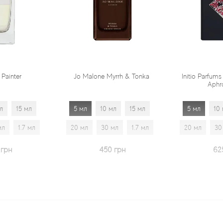
Jo Malone Myrrh & Tonka
Initio Parfums Prives Absolu
Aphrodisiac
5 мл
10 мл
15 мл
5 мл
10 мл
15 мл
20 мл
30 мл
1.7 мл
20 мл
30 мл
1.7 мл
450 грн
625 грн