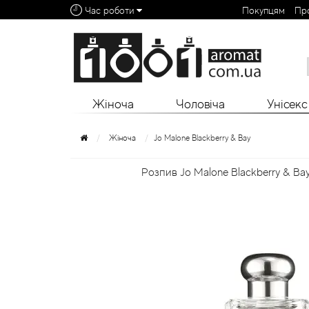
Час роботи
Покупцям
Пр
Алфавітний покажчик:
0 - 9
A
B
C
D
E
F
G
H
I
J
K
L
Жіноча
Чоловіча
Унісекс
Жіноча
Jo Malone Blackberry & Bay
Розпив Jo Malone Blackberry & Bay