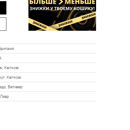
ританія
й
і, Квіткові
ут, Квіткові
едр, Ветивер
 Лавр