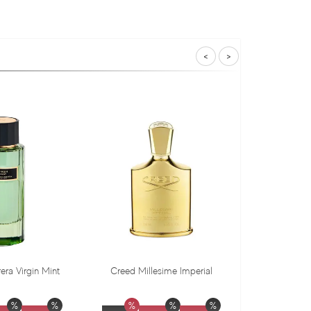
<
>
Creed Millesime Imperial
Dr. Gritti Tutu