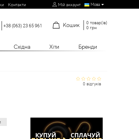
Мова
ки
Контакти
Мій аккаунт
0 товар(ів)
Кошик
+38 (063) 23 65 961
0 грн
Східна
Хіти
Бренди
0 відгуків
л