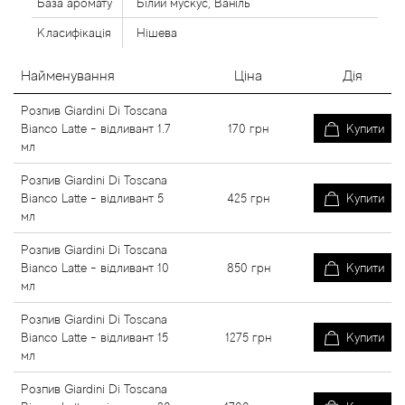
База аромату
Білий мускус, Ваніль
Класифікація
Нішева
Найменування
Ціна
Дія
Розпив Giardini Di Toscana
Bianco Latte - відливант 1.7
170
грн
Купити
мл
Розпив Giardini Di Toscana
Bianco Latte - відливант 5
425
грн
Купити
мл
Розпив Giardini Di Toscana
Bianco Latte - відливант 10
850
грн
Купити
мл
Розпив Giardini Di Toscana
Bianco Latte - відливант 15
1275
грн
Купити
мл
Розпив Giardini Di Toscana