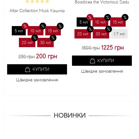
Boadicea the Victorious Sadu
Bo
Attar Collection Musk Кашмір
5 мл
10 мл
15 мл
5 мл
10 мл
15 мл
20 мл
30 мл
1.7 мл
20 мл
30 мл
1225 грн
1500 грн
200 грн
250 грн
КУПИТИ
КУПИТИ
Швидке замовлення
Швидке замовлення
НОВИНКИ