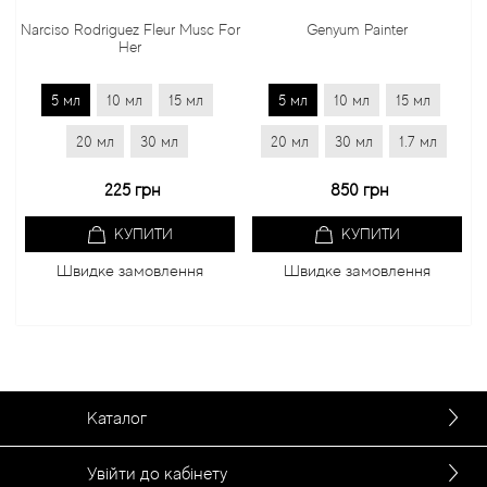
Narciso Rodriguez Fleur Musc For
Genyum Painter
Her
5 мл
10 мл
15 мл
5 мл
10 мл
15 мл
20 мл
30 мл
20 мл
30 мл
1.7 мл
225 грн
850 грн
КУПИТИ
КУПИТИ
Швидке замовлення
Швидке замовлення
Каталог
Увійти до кабінету