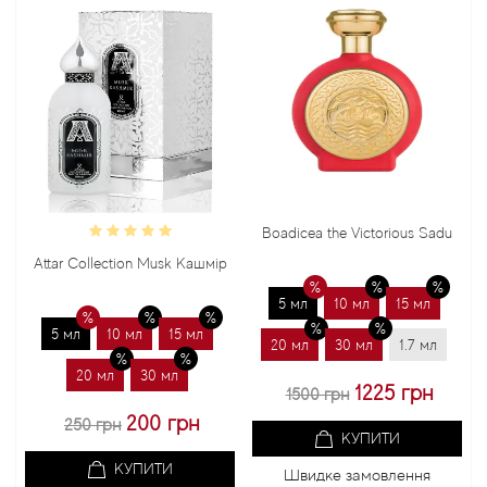
Boadicea the Victorious Sadu
Bond
Attar Collection Musk Кашмір
5 мл
10 мл
15 мл
5 
5 мл
10 мл
15 мл
20 мл
30 мл
1.7 мл
20 
20 мл
30 мл
1225 грн
1500 грн
200 грн
250 грн
КУПИТИ
КУПИТИ
Швидке замовлення
Ш