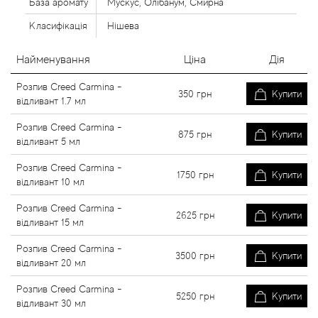
База аромату
Мускус, Олібанум, Смирна
Класифікація
Нішева
Найменування
Ціна
Дія
Розпив Creed Carmina -
350
грн
Купити
відливант 1.7 мл
Розпив Creed Carmina -
875
грн
Купити
відливант 5 мл
Розпив Creed Carmina -
1750
грн
Купити
відливант 10 мл
Розпив Creed Carmina -
2625
грн
Купити
відливант 15 мл
Розпив Creed Carmina -
3500
грн
Купити
відливант 20 мл
Розпив Creed Carmina -
5250
грн
Купити
відливант 30 мл