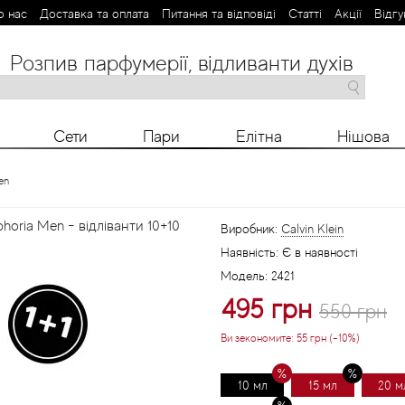
о нас
Доставка та оплата
Питання та відповіді
Статті
Aкції
Відгу
Розпив парфумерії, відливанти духів
M
N
O
P
R
S
T
V
X
Y
Z
Сети
Пари
Елітна
Нішова
en
phoria Men - відліванти 10+10
Виробник:
Calvin Klein
Наявність:
Є в наявності
Модель:
2421
495 грн
550 грн
Ви зекономите:
55 грн (-10%)
10 мл
15 мл
20 м