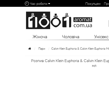
Час роботи
Покупцям
Пр
Алфавітний покажчик:
0 - 9
A
B
C
D
E
F
G
H
I
J
K
L
Жіноча
Чоловіча
Унісекс
Пари
Calvin Klein Euphoria & Calvin Klein Euphoria M
Розпив Calvin Klein Euphoria & Calvin Klein Eu
мл