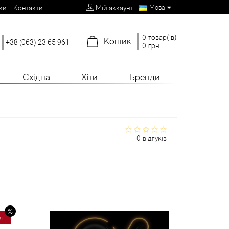
Мова
ки
Контакти
Мій аккаунт
0 товар(ів)
Кошик
+38 (063) 23 65 961
0 грн
Східна
Хіти
Бренди
0 відгуків
л