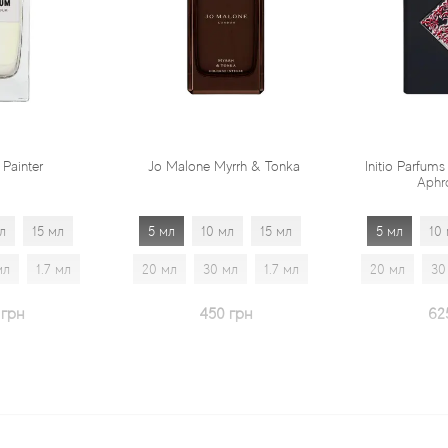
er
Jo Malone Myrrh & Tonka
Initio Parfums Priv
Aphrodisi
15 мл
5 мл
10 мл
15 мл
5 мл
10 мл
1.7 мл
20 мл
30 мл
1.7 мл
20 мл
30 мл
450 грн
625 гр