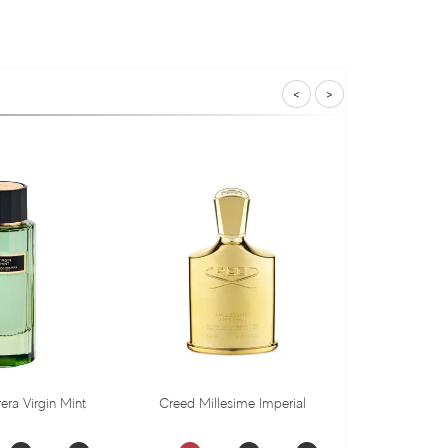
<
>
in Mint
Creed Millesime Imperial
Dr. Gritti Tu