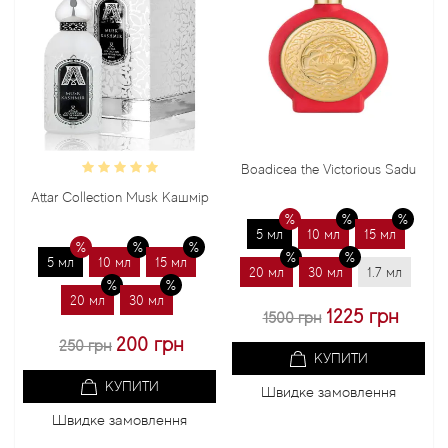
Boadicea the Victorious Sadu
Bon
Attar Collection Musk Кашмір
5 мл
10 мл
15 мл
5 мл
10 мл
15 мл
20 мл
30 мл
1.7 мл
2
20 мл
30 мл
1225 грн
1500 грн
200 грн
250 грн
КУПИТИ
КУПИТИ
Швидке замовлення
Швидке замовлення