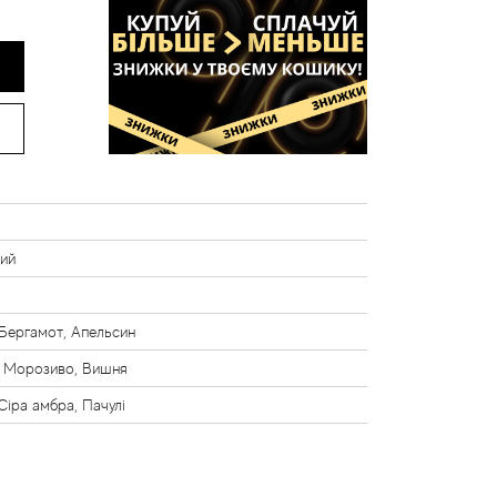
ий
 Бергамот, Апельсин
, Морозиво, Вишня
Сіра амбра, Пачулі