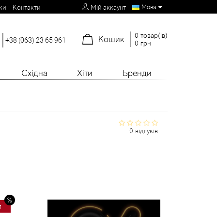
Мова
ки
Контакти
Мій аккаунт
0 товар(ів)
Кошик
+38 (063) 23 65 961
0 грн
Східна
Хіти
Бренди
0 відгуків
л