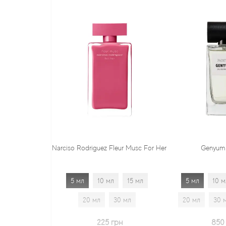
Narciso Rodriguez Fleur Musc For Her
Genyum Painter
5 мл
10 мл
15 мл
5 мл
10 мл
15 мл
20 мл
30 мл
20 мл
30 мл
1.7 мл
225 грн
850 грн