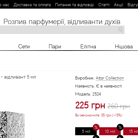
о нас
Доставка та оплата
Питання та відповіді
Статті
Aкції
Відгу
Розпив парфумерії, відливанти духів
M
N
O
P
R
S
T
V
X
Y
Z
Сети
Пари
Елітна
Нішова
 - відливант 5 мл
Виробник:
Attar Collection
Наявність:
Є в наявності
Модель:
2524
225 грн
260 грн
Ви зекономите:
35 грн (-13%)
5 мл
10 мл
15 м