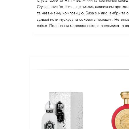
Crystal Love for Him – величний та таємничий блен
Crystal Love for Him – це виклик класичним арома
та незвичайну композицію. База з м'якої амбри та 
зухвалі ноти мускусу та соковита черешня. Нетипов
свіжо. Поєднання марокканського апельсина та ван