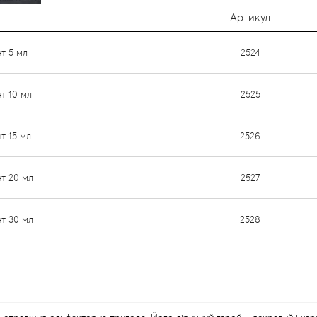
Артикул
нт 5 мл
2524
нт 10 мл
2525
нт 15 мл
2526
нт 20 мл
2527
нт 30 мл
2528