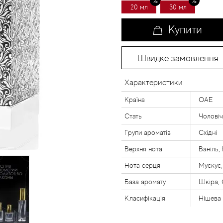
20 мл
30 мл
Купити
Швидке замовлення
Характеристики
Країна
ОАЕ
Стать
Чоловіч
Групи ароматів
Східні
Верхня нота
Ваніль,
Нота серця
Мускус
База аромату
Шкіра, 
Класифікація
Нішева