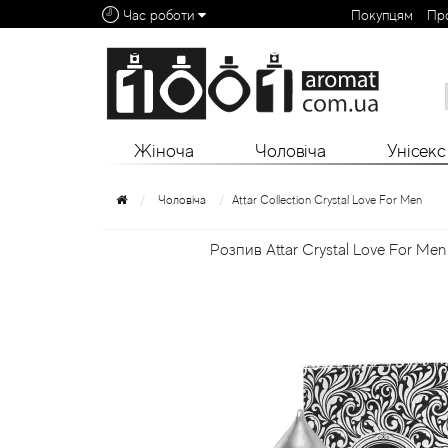
Час роботи
Покупцям
Пр
Алфавітний покажчик:
0 - 9
A
B
C
D
E
F
G
H
I
J
K
L
Жіноча
Чоловіча
Унісекс
Чоловіча
Attar Collection Crystal Love For Men
Розпив Attar Crystal Love For Men