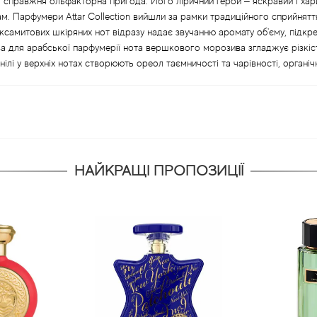
д, справжня ольфакторна пригода. Його ліричний герой – яскравий і ха
там. Парфумери Attar Collection вийшли за рамки традиційного сприйнят
оксамитових шкіряних нот відразу надає звучанню аромату об'єму, підкр
а для арабської парфумерії нота вершкового морозива згладжує різкість
ілі у верхніх нотах створюють ореол таємничості та чарівності, орган
НАЙКРАЩІ ПРОПОЗИЦІЇ