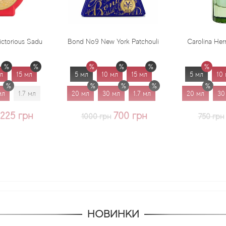
Bond No9 New York Patchouli
Carolina Herrera Virgin Mint
5 мл
10 мл
15 мл
5 мл
10 мл
15 мл
20 мл
30 мл
1.7 мл
20 мл
30 мл
1.7 мл
700 грн
625 грн
1000 грн
750 грн
НОВИНКИ