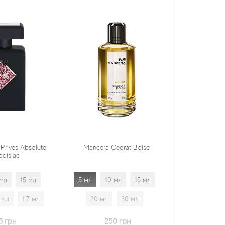
Mancera Cedrat Boise
Tiziana Terenzi Orza
5 мл
10 мл
15 мл
5 мл
10 мл
15 мл
20 мл
30 мл
20 мл
30 мл
1.7 мл
250 грн
600 грн