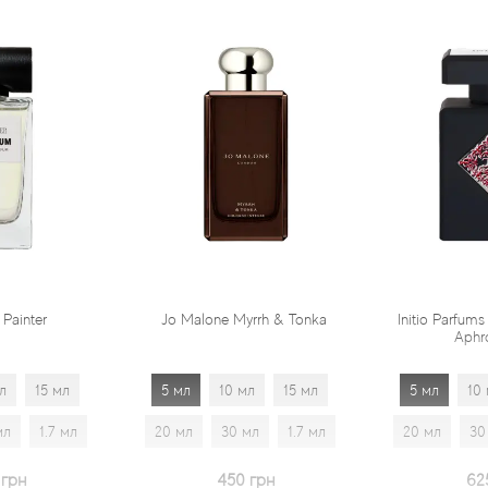
Jo Malone Myrrh & Tonka
Initio Parfums Prives Absolute
Aphrodisiac
5 мл
10 мл
15 мл
5 мл
10 мл
15 мл
20 мл
30 мл
1.7 мл
20 мл
30 мл
1.7 мл
450 грн
625 грн