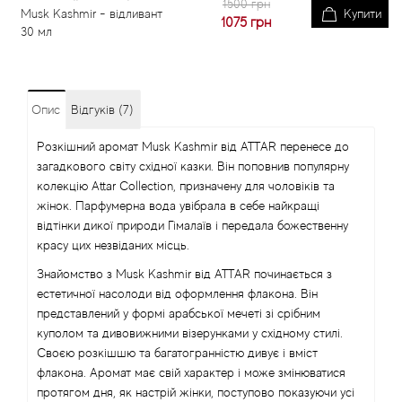
1500 грн
Musk Kashmir - відливант
Купити
1075
грн
30 мл
Опис
Відгуків (7)
Розкішний аромат Musk Kashmir від ATTAR перенесе до
загадкового світу східної казки. Він поповнив популярну
колекцію Attar Collection, призначену для чоловіків та
жінок. Парфумерна вода увібрала в себе найкращі
відтінки дикої природи Гімалаїв і передала божественну
красу цих незвіданих місць.
Знайомство з Musk Kashmir від ATTAR починається з
естетичної насолоди від оформлення флакона. Він
представлений у формі арабської мечеті зі срібним
куполом та дивовижними візерунками у східному стилі.
Своєю розкішшю та багатогранністю дивує і вміст
флакона. Аромат має свій характер і може змінюватися
протягом дня, як настрій жінки, поступово показуючи усі