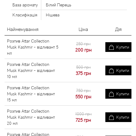
База аромату
Білий Перець
Класифікація
Нішева
Найменування
Ціна
Дія
Розпив Attar Collection
250 грн
Musk Kashmir - відливант 5
Купити
200
грн
мл
Розпив Attar Collection
500 грн
Musk Kashmir - відливант
Купити
375
грн
10 мл
Розпив Attar Collection
750 грн
Musk Kashmir - відливант
Купити
550
грн
15 мл
Розпив Attar Collection
1000 грн
Musk Kashmir - відливант
Купити
725
грн
20 мл
Розпив Attar Collection