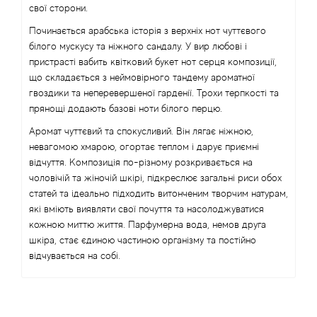
свої сторони.
Починається арабська історія з верхніх нот чуттєвого
білого мускусу та ніжного сандалу. У вир любові і
пристрасті вабить квітковий букет нот серця композиції,
що складається з неймовірного тандему ароматної
гвоздики та неперевершеної гарденії. Трохи терпкості та
прянощі додають базові ноти білого перцю.
Аромат чуттєвий та спокусливий. Він лягає ніжною,
невагомою хмарою, огортає теплом і дарує приємні
відчуття. Композиція по-різному розкривається на
чоловічій та жіночій шкірі, підкреслює загальні риси обох
статей та ідеально підходить витонченим творчим натурам,
які вміють виявляти свої почуття та насолоджуватися
кожною миттю життя. Парфумерна вода, немов друга
шкіра, стає єдиною частиною організму та постійно
відчувається на собі.