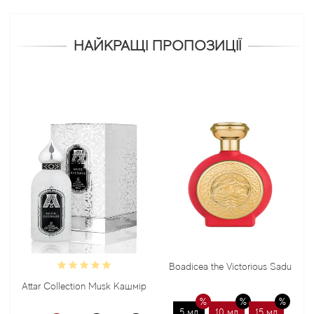
НАЙКРАЩІ ПРОПОЗИЦІЇ
Boadicea the Victorious Sadu
Bond No
ar Collection Musk Кашмір
5 мл
10 мл
15 мл
5 мл