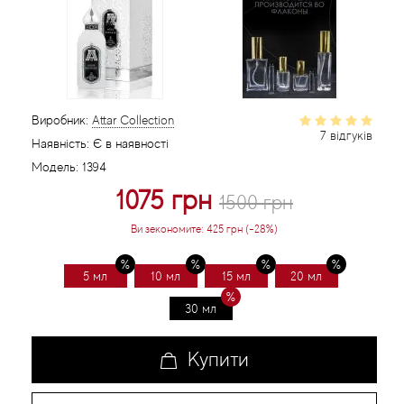
Статті
Виробник:
Attar Collection
7 відгуків
Наявність:
Є в наявності
Модель:
1394
1075 грн
1500 грн
Ви зекономите:
425 грн (-28%)
5 мл
10 мл
15 мл
20 мл
30 мл
Купити