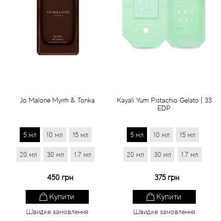
Jo Malone Myrrh & Tonka
Kayali Yum Pistachio Gelato | 33
EDP
5 мл
10 мл
15 мл
5 мл
10 мл
15 мл
20 мл
30 мл
1.7 мл
20 мл
30 мл
1.7 мл
450 грн
375 грн
Купити
Купити
Швидке замовлення
Швидке замовлення