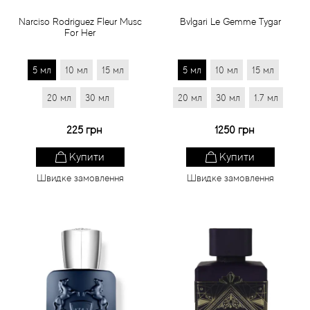
Narciso Rodriguez Fleur Musc
Bvlgari Le Gemme Tygar
For Her
5 мл
10 мл
15 мл
5 мл
10 мл
15 мл
20 мл
30 мл
20 мл
30 мл
1.7 мл
225 грн
1250 грн
Купити
Купити
Швидке замовлення
Швидке замовлення