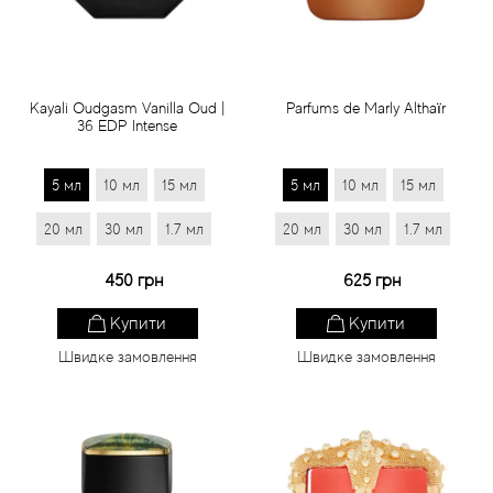
Kayali Oudgasm Vanilla Oud |
Parfums de Marly Althaïr
36 EDP Intense
5 мл
10 мл
15 мл
5 мл
10 мл
15 мл
20 мл
30 мл
1.7 мл
20 мл
30 мл
1.7 мл
450 грн
625 грн
Купити
Купити
Швидке замовлення
Швидке замовлення