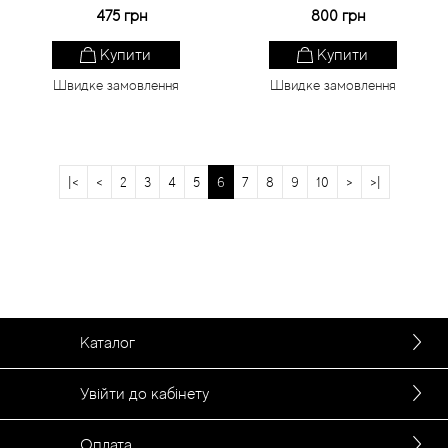
475 грн
800 грн
Купити
Купити
Швидке замовлення
Швидке замовлення
|<
<
2
3
4
5
6
7
8
9
10
>
>|
Каталог
Увійти до кабінету
Оплата