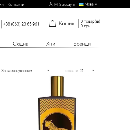
Мова
ки
Контакти
Мій аккаунт
0 товар(ів)
Кошик
+38 (063) 23 65 961
0 грн
Східна
Хіти
Бренди
:
Показати