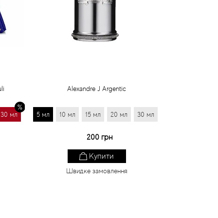
li
Alexandre J Argentic
30 мл
5 мл
10 мл
15 мл
20 мл
30 мл
200 грн
Купити
Швидке замовлення