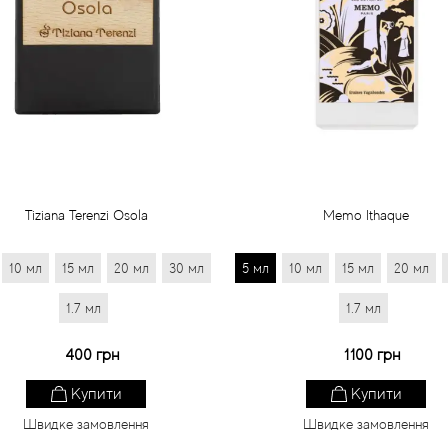
Tiziana Terenzi Osola
Memo Ithaque
10 мл
15 мл
20 мл
30 мл
5 мл
10 мл
15 мл
20 мл
1.7 мл
1.7 мл
400 грн
1100 грн
Купити
Купити
Швидке замовлення
Швидке замовлення