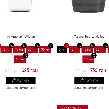
Aj Arabian I Widian
Tiziana Terenzi Halley
10 мл
15 мл
20 мл
30 мл
5 мл
10 мл
15 мл
20 мл
1.7 мл
1.7 мл
625 грн
750 грн
800 грн
1250 грн
Купити
Купити
Швидке замовлення
Швидке замовлення
Закінчується