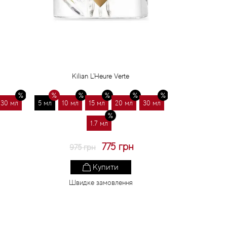
Kilian L'Heure Verte
30 мл
5 мл
10 мл
15 мл
20 мл
30 мл
1.7 мл
775 грн
975 грн
Купити
Швидке замовлення