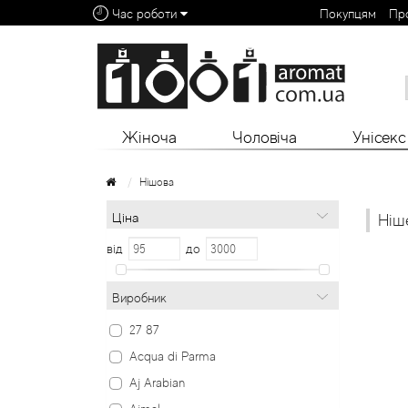
Час роботи
Покупцям
Пр
Алфавітний покажчик:
0 - 9
A
B
C
D
E
F
G
H
I
J
K
L
Жіноча
Чоловіча
Унісекс
Нішова
Ціна
Ніш
від
до
Виробник
27 87
Acqua di Parma
Aj Arabian