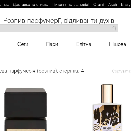
о нас
Доставка та оплата
Питання та відповіді
Статті
Aкції
Відгу
Розпив парфумерії, відливанти духів
M
N
O
P
R
S
T
V
X
Y
Z
Сети
Пари
Елітна
Нішова
ева парфумерія (розпив), сторiнка 4
Сортувати