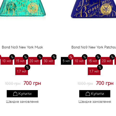
Bond No9 New York Musk
Bond No9 New York Patchou
10 мл
15 мл
20 мл
30 мл
5 мл
10 мл
15 мл
20 мл
1.7 мл
1.7 мл
700 грн
700 грн
1000 грн
1000 грн
Купити
Купити
Швидке замовлення
Швидке замовлення