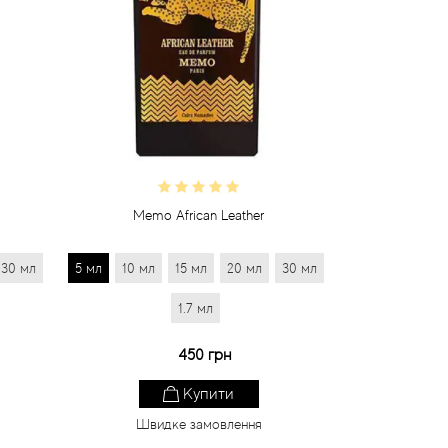
Memo African Leather
30 мл
5 мл
10 мл
15 мл
20 мл
30 мл
1.7 мл
450 грн
Купити
Швидке замовлення