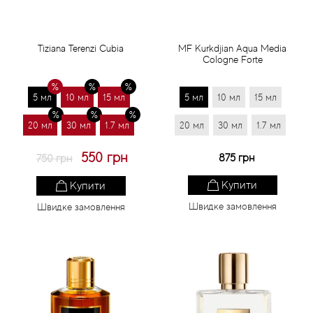
Tiziana Terenzi Cubia
MF Kurkdjian Aqua Media
Cologne Forte
5 мл
10 мл
15 мл
5 мл
10 мл
15 мл
20 мл
30 мл
1.7 мл
20 мл
30 мл
1.7 мл
550 грн
875 грн
750 грн
Купити
Купити
Швидке замовлення
Швидке замовлення