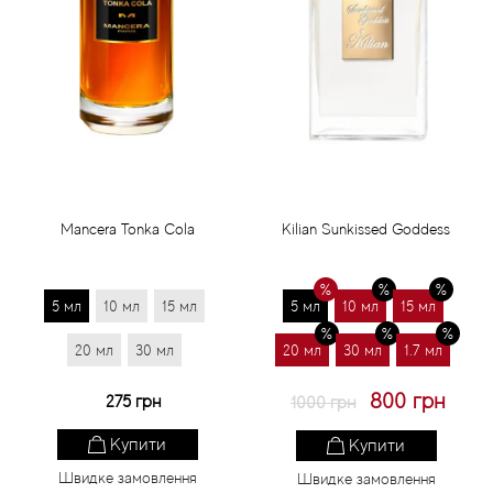
Mancera Tonka Cola
Kilian Sunkissed Goddess
5 мл
10 мл
15 мл
5 мл
10 мл
15 мл
20 мл
30 мл
20 мл
30 мл
1.7 мл
800 грн
275 грн
1000 грн
Купити
Купити
Швидке замовлення
Швидке замовлення