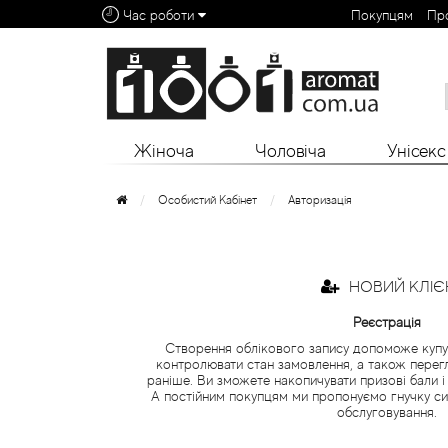
Час роботи
Покупцям
Пр
Алфавітний покажчик:
0 - 9
A
B
C
D
E
F
G
H
I
J
K
L
Жіноча
Чоловіча
Унісекс
Особистий Кабінет
Авторизація
НОВИЙ КЛІЄ
Реєстрація
Створення облікового запису допоможе куп
контролювати стан замовлення, а також перег
раніше. Ви зможете накопичувати призові бали і
А постійним покупцям ми пропонуємо гнучку си
обслуговування.