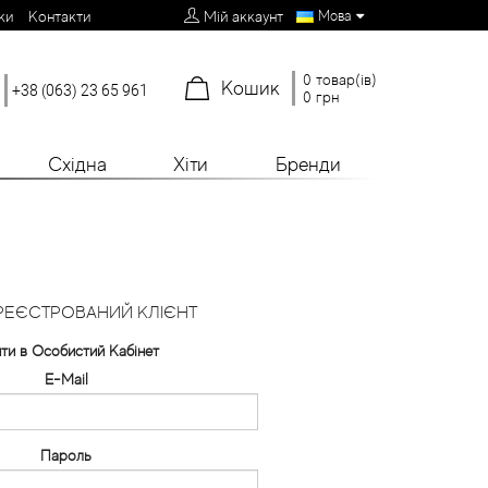
Мова
ки
Контакти
Мій аккаунт
0 товар(ів)
Кошик
+38 (063) 23 65 961
0 грн
Східна
Хіти
Бренди
РЕЄСТРОВАНИЙ КЛІЄНТ
йти в Особистий Кабінет
E-Mail
Пароль