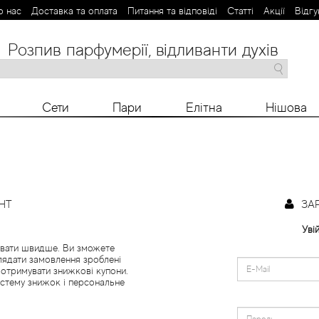
о нас
Доставка та оплата
Питання та відповіді
Статті
Aкції
Відгу
Розпив парфумерії, відливанти духів
M
N
O
P
R
S
T
V
X
Y
Z
Сети
Пари
Елітна
Нішова
НТ
ЗА
Уві
увати швидше. Ви зможете
лядати замовлення зроблені
 отримувати знижкові купони.
стему знижок і персональне