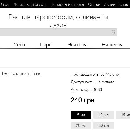
О нас
Доставка и оплата
Вопросы и ответы
Статьи
Aкции
Отзы
Распив парфюмерии, отливанты
духов
M
N
O
P
R
S
T
V
X
Y
Z
Сеты
Пары
Элитная
Нишевая
her - отливант 5 мл
Производитель:
Jo Malone
Доступность:
На складе
Код товара:
1683
240 грн
5 мл
10 мл
15 м
20 мл
30 мл