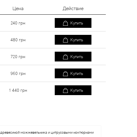
Цена
Действие
240
грн
Купить
480
грн
Купить
720
грн
Купить
960
грн
Купить
1 440
грн
Купить
ный древесиной можжевельника и цитрусовыми ноктюрнами