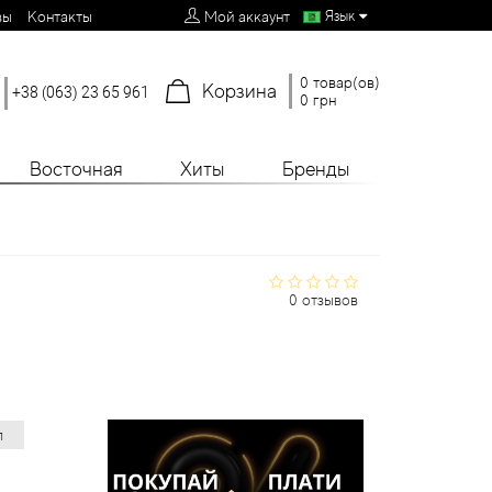
Язык
вы
Контакты
Мой аккаунт
0 товар(ов)
Корзина
+38 (063) 23 65 961
0 грн
Восточная
Хиты
Бренды
0 отзывов
л