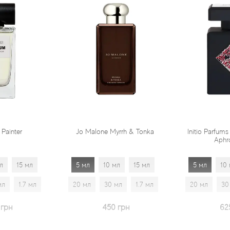
Jo Malone Myrrh & Tonka
Initio Parfums Prives Absolute
Aphrodisiac
5 мл
10 мл
15 мл
5 мл
10 мл
15 мл
20 мл
30 мл
1.7 мл
20 мл
30 мл
1.7 мл
450 грн
625 грн