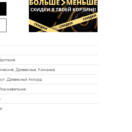
с
британия
ические, Древесные, Кожаные
рут, Древесный Аккорд
Можжевельник
р
я