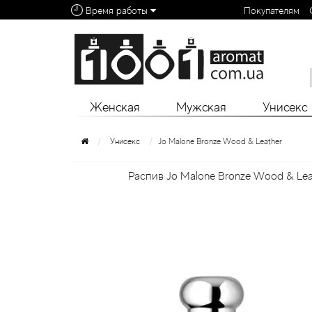
Время работы
Покупателям
Алфавитный указатель:
0 - 9
A
B
C
D
E
F
G
H
I
J
K
L
Женская
Мужская
Унисекс
Унисекс
Jo Malone Bronze Wood & Leather
Распив Jo Malone Bronze Wood & Leat