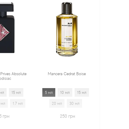
Mancera Cedrat Boise
Tiziana Terenzi Orza
5 мл
10 мл
15 мл
5 мл
10 мл
15 мл
20 мл
30 мл
20 мл
30 мл
1.7 мл
250 грн
600 грн