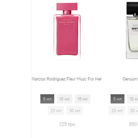
rciso Rodriguez Fleur Musc For Her
Genyum Painter
5 мл
10 мл
15 мл
5 мл
10 мл
15 мл
20 мл
30 мл
20 мл
30 мл
1.7 мл
225 грн
850 грн