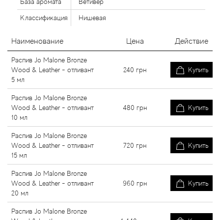
База аромата
Ветивер
Классификация
Нишевая
Наименование
Цена
Действие
Распив Jo Malone Bronze
Wood & Leather - отливант
240
грн
Купить
5 мл
Распив Jo Malone Bronze
Wood & Leather - отливант
480
грн
Купить
10 мл
Распив Jo Malone Bronze
Wood & Leather - отливант
720
грн
Купить
15 мл
Распив Jo Malone Bronze
Wood & Leather - отливант
960
грн
Купить
20 мл
Распив Jo Malone Bronze