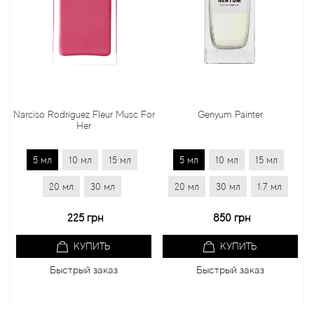
Narciso Rodriguez Fleur Musc For
Genyum Painter
J
Her
5 мл
10 мл
15 мл
5 мл
10 мл
15 мл
5
20 мл
30 мл
20 мл
30 мл
1.7 мл
2
225 грн
850 грн
КУПИТЬ
КУПИТЬ
Быстрый заказ
Быстрый заказ