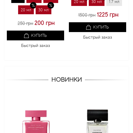
20 мл
30 мл
1.7 мл
20 м
20 мл
30 мл
1225 грн
1500 грн
10
200 грн
250 грн
КУПИТЬ
КУПИТЬ
Быстрый заказ
Быстрый заказ
НОВИНКИ