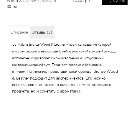
Wood & Leather - отливант
1 440
грн
Купить
30 мл
Описание
Отзывы (0)
Jo Malone Bronze Wood & Leather - новинка, название которой
многое говорит о ее составе. В ней звучит яркий кожаный аккорд,
дополненный древесиной можжевельника и цитрусовыми
ноктюрнами грейпфрута. Такая вот мелодия с бронзовым
По мнению представителей бренда, Bronze Wood
отливом.
& Leather подходит для экспериментов. Его можно
использовать не только в качестве самостоятельного
продукта, но и сочетать с ароматами.