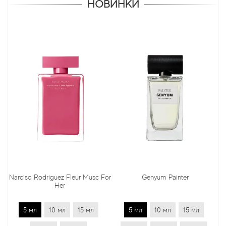
НОВИНКИ
 Rodriguez Fleur Musc For
Genyum Painter
Jo Malon
Her
л
10 мл
15 мл
5 мл
10 мл
15 мл
5 мл