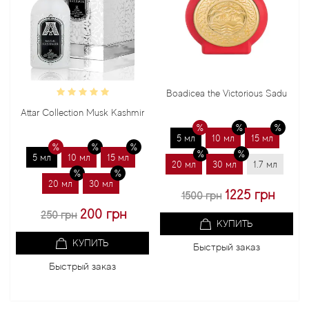
Boadicea the Victorious Sadu
Bond N
ttar Collection Musk Kashmir
5 мл
10 мл
15 мл
5 м
5 мл
10 мл
15 мл
20 мл
30 мл
1.7 мл
20 м
20 мл
30 мл
1225 грн
1500 грн
10
200 грн
250 грн
КУПИТЬ
КУПИТЬ
Быстрый заказ
Быстрый заказ