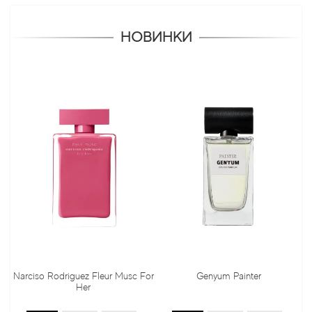
НОВИНКИ
Narciso Rodriguez Fleur Musc For
Genyum Painter
J
Her