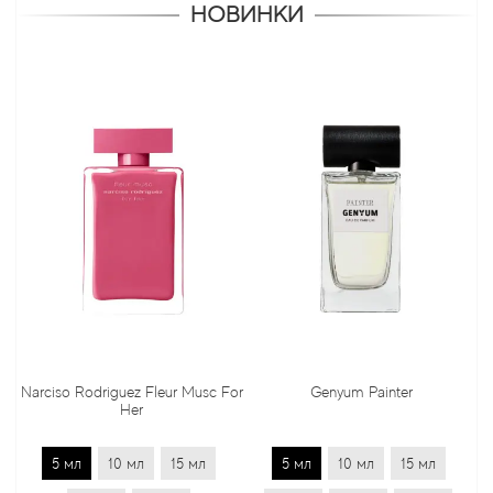
НОВИНКИ
rciso Rodriguez Fleur Musc For
Genyum Painter
Jo 
Her
5 мл
10 мл
15 мл
5 мл
10 мл
15 мл
5 