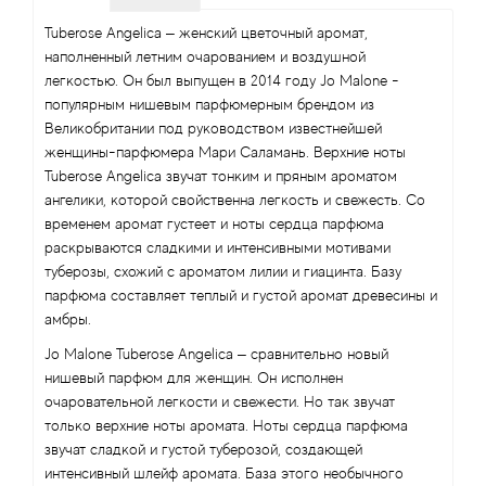
Tuberose Angelica – женский цветочный аромат,
наполненный летним очарованием и воздушной
легкостью. Он был выпущен в 2014 году Jo Malone -
популярным нишевым парфюмерным брендом из
Великобритании под руководством известнейшей
женщины-парфюмера Мари Саламань. Верхние ноты
Tuberose Angelica звучат тонким и пряным ароматом
ангелики, которой свойственна легкость и свежесть. Со
временем аромат густеет и ноты сердца парфюма
раскрываются сладкими и интенсивными мотивами
туберозы, схожий с ароматом лилии и гиацинта. Базу
парфюма составляет теплый и густой аромат древесины и
амбры.
Jo Malone Tuberose Angelica – сравнительно новый
нишевый парфюм для женщин. Он исполнен
очаровательной легкости и свежести. Но так звучат
только верхние ноты аромата. Ноты сердца парфюма
звучат сладкой и густой туберозой, создающей
интенсивный шлейф аромата. База этого необычного