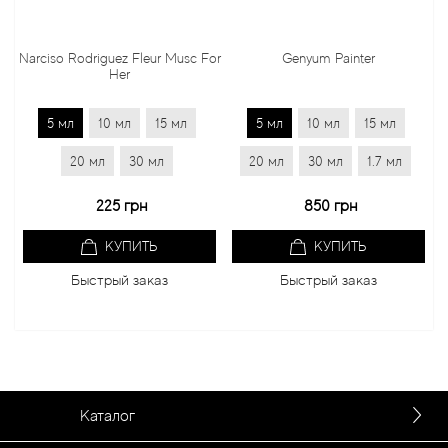
rciso Rodriguez Fleur Musc For
Genyum Painter
Jo 
Her
5 мл
10 мл
15 мл
5 мл
10 мл
15 мл
5 
20 мл
30 мл
20 мл
30 мл
1.7 мл
20 
225 грн
850 грн
КУПИТЬ
КУПИТЬ
Быстрый заказ
Быстрый заказ
Каталог