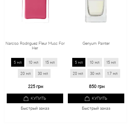
so Rodriguez Fleur Musc For
Genyum Painter
Jo Ma
Her
5 мл
10 мл
15 мл
5 мл
10 мл
15 мл
5 мл
20 мл
30 мл
20 мл
30 мл
1.7 мл
20 мл
225 грн
850 грн
КУПИТЬ
КУПИТЬ
Быстрый заказ
Быстрый заказ
Б