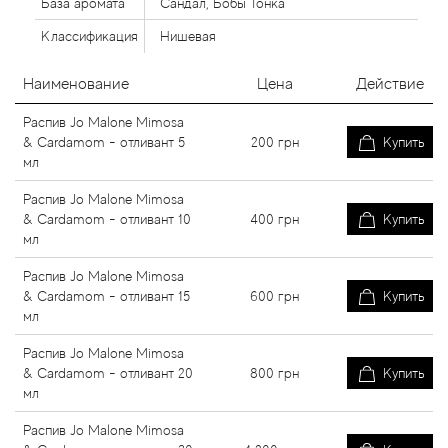
База аромата
Сандал, Бобы Тонка
Классификация
Нишевая
Наименование
Цена
Действие
Распив Jo Malone Mimosa
& Cardamom - отливант 5
200
грн
Купить
мл
Распив Jo Malone Mimosa
& Cardamom - отливант 10
400
грн
Купить
мл
Распив Jo Malone Mimosa
& Cardamom - отливант 15
600
грн
Купить
мл
Распив Jo Malone Mimosa
& Cardamom - отливант 20
800
грн
Купить
мл
Распив Jo Malone Mimosa