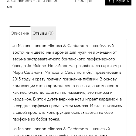
& Cardamom - отливант 30
1 200
грн
Купить
мл
Описание
Отзывы (0)
Jo Malone London Mimosa & Cardamom – необычный
восточный цветочный аромат для мужчин и женщин от
весьма экстравагантного британского парфюмерного
бренда Jo Malone. Новый аромат разработала парфюмер
Мари Саламань. Mimosa & Cardamom был презентован в
2015 году и сразу получил признание публики. В основу
композиции этого аромата легло всего два компонента –
как несложно догадаться по названию, это мимоза и
кардамон. В этом дуэте верхние ноты играет кардамон, а
в сердце парфюма проявляется мимоза. И эта гениальная
в своей простоте конструкция основывается на базе
парфюма из бобов тонка.
Jo Malone London Mimosa & Cardamom – нишевый
унисекс-аромат, относящийся к группе восточных