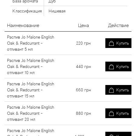
База аромата
Дуб
Классификация
Нишевая
Наименование
Цена
Действие
Распив Jo Malone English
Oak & Redcurrant -
220
грн
Купить
отливант 5 мл
Распив Jo Malone English
Oak & Redcurrant -
440
грн
Купить
отливант 10 мл
Распив Jo Malone English
Oak & Redcurrant -
660
грн
Купить
отливант 15 мл
Распив Jo Malone English
Oak & Redcurrant -
880
грн
Купить
отливант 20 мл
Распив Jo Malone English