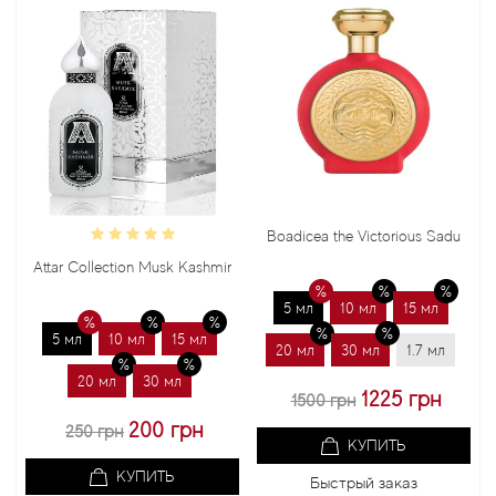
Boadicea the Victorious Sadu
Bond N
ttar Collection Musk Kashmir
5 мл
10 мл
15 мл
5 м
5 мл
10 мл
15 мл
20 мл
30 мл
1.7 мл
20 м
20 мл
30 мл
1225 грн
1500 грн
10
200 грн
250 грн
КУПИТЬ
КУПИТЬ
Быстрый заказ