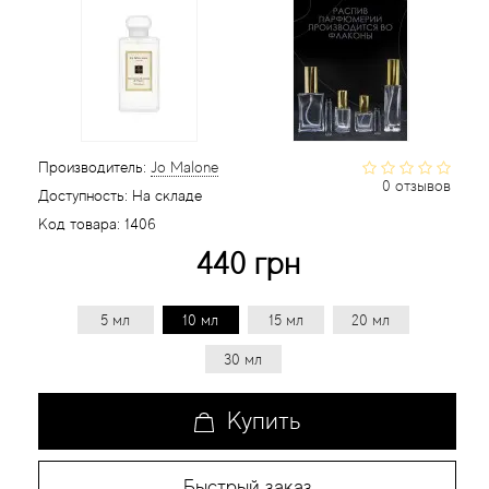
Статьи
Производитель:
Jo Malone
0 отзывов
Доступность:
На складе
Код товара:
1406
440 грн
5 мл
10 мл
15 мл
20 мл
30 мл
Купить
Быстрый заказ