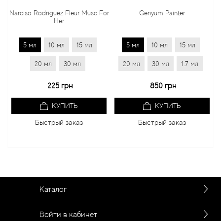
Narciso Rodriguez Fleur Musc For
Genyum Painter
J
Her
5 мл
10 мл
15 мл
5 мл
10 мл
15 мл
5
20 мл
30 мл
20 мл
30 мл
1.7 мл
2
225 грн
850 грн
КУПИТЬ
КУПИТЬ
Быстрый заказ
Быстрый заказ
Каталог
Войти в кабинет