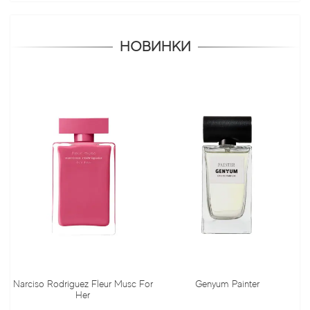
НОВИНКИ
ciso Rodriguez Fleur Musc For
Genyum Painter
Jo M
Her