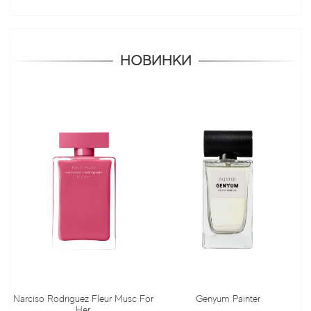
НОВИНКИ
rciso Rodriguez Fleur Musc For
Genyum Painter
Jo
Her