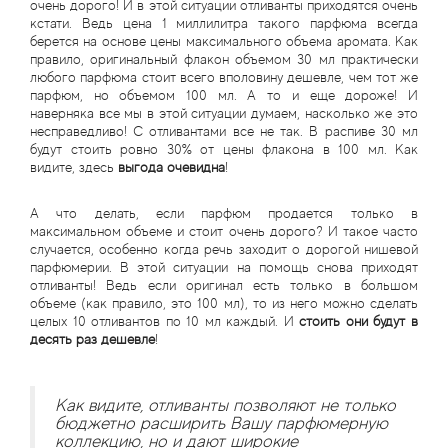
очень дорого! И в этой ситуации отливанты приходятся очень
кстати. Ведь цена 1 миллилитра такого парфюма всегда
берется на основе цены максимального объема аромата. Как
правило, оригинальный флакон объемом 30 мл практически
любого парфюма стоит всего вполовину дешевле, чем тот же
парфюм, но объемом 100 мл. А то и еще дороже! И
наверняка все мы в этой ситуации думаем, насколько же это
несправедливо! С отливантами все не так. В распиве 30 мл
будут стоить ровно 30% от цены флакона в 100 мл. Как
видите, здесь
выгода очевидна
!
А что делать, если парфюм продается только в
максимальном объеме и стоит очень дорого? И такое часто
случается, особенно когда речь заходит о дорогой нишевой
парфюмерии. В этой ситуации на помощь снова приходят
отливанты! Ведь если оригинал есть только в большом
объеме (как правило, это 100 мл), то из него можно сделать
целых 10 отливантов по 10 мл каждый. И
стоить они будут в
десять раз дешевле
!
Как видите, отливанты позволяют не только
бюджетно расширить Вашу парфюмерную
коллекцию, но и дают широкие