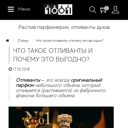
0
Меню
Алфавитный указатель:
0 - 9
A
B
C
D
E
F
G
H
I
J
K
Распив парфюмерии, отливанты духов
L
M
N
O
P
R
S
T
V
X
Y
Z
Статьи
Что такое отливанты и почему это выгодно?
Покупателям
Мой аккаунт
ЧТО ТАКОЕ ОТЛИВАНТЫ И
О нас
История заказов
ПОЧЕМУ ЭТО ВЫГОДНО?
17.10.2018
Доставка и оплата
Рассылка новостей
Отливанты
– это всегда
оригинальный
парфюм
небольшого объема, который
Вопросы и ответы
отливается (распивается) из фабричного
флакона большего объема.
Возврат товара
Контакты