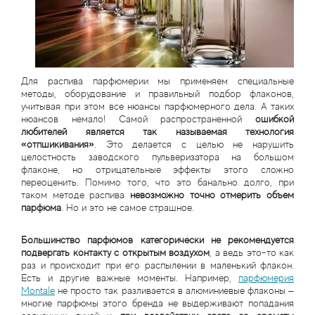
Для распива парфюмерии мы применяем специальные
методы, оборудование и правильный подбор флаконов,
учитывая при этом все нюансы парфюмерного дела. А таких
нюансов немало! Самой распространенной
ошибкой
любителей является так называемая технология
«отпшикивания»
. Это делается с целью не нарушить
целостность заводского пульверизатора на большом
флаконе, но отрицательные эффекты этого сложно
переоценить. Помимо того, что это банально долго, при
таком методе распива
невозможно точно отмерить объем
парфюма
. Но и это не самое страшное.
Большинство парфюмов категорически не рекомендуется
подвергать контакту с открытым воздухом
, а ведь это-то как
раз и происходит при его распылении в маленький флакон.
Есть и другие важные моменты. Например,
парфюмерия
Montale
не просто так разливается в алюминиевые флаконы –
многие парфюмы этого бренда не выдерживают попадания