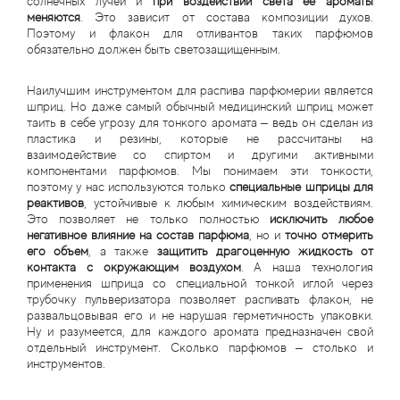
солнечных лучей и
при воздействии света ее ароматы
меняются
. Это зависит от состава композиции духов.
Поэтому и флакон для отливантов таких парфюмов
обязательно должен быть светозащищенным.
Наилучшим инструментом для распива парфюмерии является
шприц. Но даже самый обычный медицинский шприц может
таить в себе угрозу для тонкого аромата – ведь он сделан из
пластика и резины, которые не рассчитаны на
взаимодействие со спиртом и другими активными
компонентами парфюмов. Мы понимаем эти тонкости,
поэтому у нас используются только
специальные шприцы для
реактивов
, устойчивые к любым химическим воздействиям.
Это позволяет не только полностью
исключить любое
негативное влияние на состав парфюма
, но и
точно отмерить
его объем
, а также
защитить драгоценную жидкость от
контакта с окружающим воздухом
. А наша технология
применения шприца со специальной тонкой иглой через
трубочку пульверизатора позволяет распивать флакон, не
развальцовывая его и не нарушая герметичность упаковки.
Ну и разумеется, для каждого аромата предназначен свой
отдельный инструмент. Сколько парфюмов – столько и
инструментов.