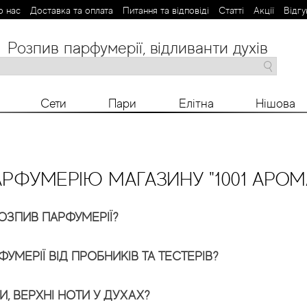
о нас
Доставка та оплата
Питання та відповіді
Статті
Aкції
Відгу
Розпив парфумерії, відливанти духів
M
N
O
P
R
S
T
V
X
Y
Z
Сети
Пари
Елітна
Нішова
РФУМЕРІЮ МАГАЗИНУ "1001 АРОМ
РОЗПИВ ПАРФУМЕРІЇ?
УМЕРІЇ ВІД ПРОБНИКІВ ТА ТЕСТЕРІВ?
И, ВЕРХНІ НОТИ У ДУХАХ?