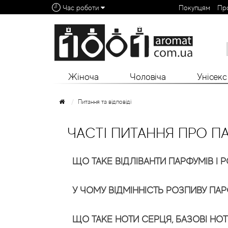
Час роботи
Покупцям
Пр
Алфавітний покажчик:
0 - 9
A
B
C
D
E
F
G
H
I
J
K
L
Жіноча
Чоловіча
Унісекс
Питання та відповіді
ЧАСТІ ПИТАННЯ ПРО ПА
ЩО ТАКЕ ВІДЛІВАНТИ ПАРФУМІВ І 
У ЧОМУ ВІДМІННІСТЬ РОЗПИВУ ПАРФ
ЩО ТАКЕ НОТИ СЕРЦЯ, БАЗОВІ НОТ