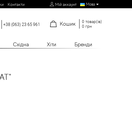
Мова
ки
Контакти
Мій аккаунт
0 товар(ів)
Кошик
+38 (063) 23 65 961
0 грн
Східна
Хіти
Бренди
АТ"